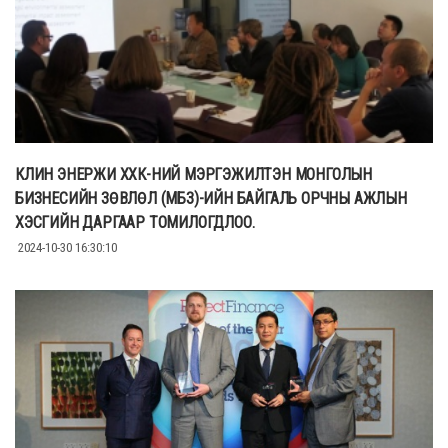
КЛИН ЭНЕРЖИ ХХК-НИЙ МЭРГЭЖИЛТЭН МОНГОЛЫН
БИЗНЕСИЙН ЗӨВЛӨЛ (МБЗ)-ИЙН БАЙГАЛЬ ОРЧНЫ АЖЛЫН
ХЭСГИЙН ДАРГААР ТОМИЛОГДЛОО.
2024-10-30 16:30:10