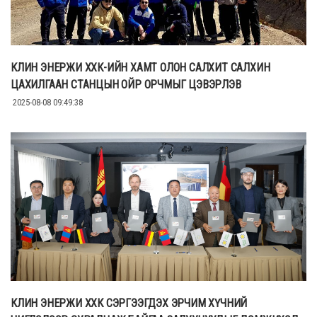
КЛИН ЭНЕРЖИ ХХК-ИЙН ХАМТ ОЛОН САЛХИТ САЛХИН
ЦАХИЛГААН СТАНЦЫН ОЙР ОРЧМЫГ ЦЭВЭРЛЭВ
2025-08-08 09:49:38
КЛИН ЭНЕРЖИ ХХК СЭРГЭЭГДЭХ ЭРЧИМ ХҮЧНИЙ