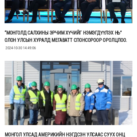
“МОНГОЛД САЛХИНЫ ЭРЧИМ ХҮЧИЙГ НЭМЭГДҮҮЛЭХ НЬ”
ОЛОН УЛСЫН ХУРАЛД МЕГАВАТТ СПОНСОРООР ОРОЛЦЛОО.
2024-10-30 14:49:06
МОНГОЛ УЛСАД АМЕРИКИЙН НЭГДСЭН УЛСААС СУУХ ОНЦ