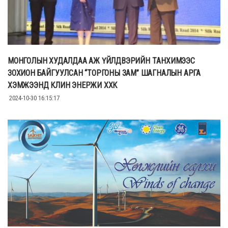
МОНГОЛЫН ХУДАЛДАА АЖ ҮЙЛДВЭРИЙН ТAНХИМЭЭС
ЗОХИОН БАЙГУУЛСАН “ТОРГОНЫ ЗАМ” ШАГНАЛЫН АРГА
ХЭМЖЭЭНД КЛИН ЭНЕРЖИ ХХК
2024-10-30 16:15:17