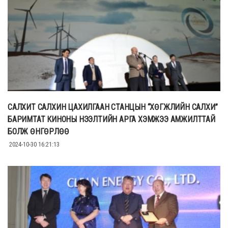
САЛХИТ САЛХИН ЦАХИЛГААН СТАНЦЫН “ХӨГЖЛИЙН САЛХИ”
БАРИМТАТ КИНОНЫ НЭЭЛТИЙН АРГА ХЭМЖЭЭ АМЖИЛТТАЙ
БОЛЖ ӨНГӨРЛӨӨ
2024-10-30 16:21:13