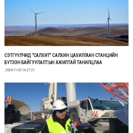
СЭТГҮҮЛЧИД “САЛХИТ” САЛХИН ЦАХИЛГААН СТАНЦИЙН
БҮТЭЭН БАЙГУУЛАЛТЫН АЖИЛТАЙ ТАНИЛЦЛАА
2024-11-05 16:27:21