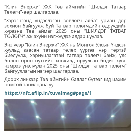
“Клин Энержи” ХХК Төв аймгийн “Шилдэг Татвар
Төлөгч”-өөр шалгарлаа.
“Хэрэгцээнд үндэслэсэн зөвлөгч алба” уриан дор
зохион байгуулж буй Татвар төлөгчдийн өдрүүдийн
хүрээнд Төв аймаг 2025 оны “ШИЛДЭГ ТАТВАР
ТӨЛӨГЧ” аж ахуйн нэгжүүдээ алдаршуулав.
Энэ үеэр “Клин Энержи” ХХК нь Монгол Улсын Үндсэн
хуульд заасан татвар төлөх үүргээ нэр төртэй
биелүүлж, хариуцлагатай татвар төлөгч байж, улс
болон орон нутгийн хөгжилд оруулсан бодит хувь
нэмрээ үнэлүүлэн 2025 оны “Шилдэг татвар төлөгч”
байгууллагын нэгээр шалгарлаа.
Доорх линкээр Төв аймгийн баялаг бүтээгчид цахим
номтой танилцана уу.
https://nfc.aflip.in/tuvaimag#page/1