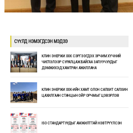
СҮҮЛД НЭМЭГДСЭН МЭДЭЭ
КЛИН ЭНЕРЖИ ХХК СЭРГЭЭГДЭХ ЭРЧИМ ХҮЧНИЙ
ЧИГЛЭЛЭЭР СУРАЛЦАЖ БАЙГАА ЗАЛУУЧУУДЫГ
ДЭМЖИХЭД ХАМТРАН АЖИЛЛАНА
КЛИН ЭНЕРЖИ ХХК-ИЙН ХАМТ ОЛОН САЛХИТ САЛХИН
ЦАХИЛГААН СТАНЦЫН ОЙР ОРЧМЫГ ЦЭВЭРЛЭВ
ISO СТАНДАРТУУДЫГ АМЖИЛТТАЙ НЭВТРҮҮЛСЭН