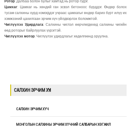
Ротор
: Далбаа болон булыг хамтад нь ротор гэдэг.
Цамхаг
: Цамхаг нь хөндий ган эсвэл бетоноос бүрддэг. Өндөр болох
тусам салхины хурд нэмэгддэг учраас цамхагыг өндөр барих бүрт илүү их
хэмжээний цахилгаан эрчим хүч үйлдвэрлэх боломжтой.
Чиглүүлэх Удирдлага
: Салхины чиглэл өөрчлөгдөхөд салхины чигийн
өөд роторыг байрлуулах үүрэгтэй.
Чиглүүлэх мотор
: Чиглүүлэх удирдлагыг хөдөлгөөнд оруулна.
САЛХИН ЭРЧИМ ХҮЧ
САЛХИН ЭРЧИМ ХҮЧ
МОНГОЛЫН САЛХИНЫ ЭРЧИМ ХҮЧНИЙ САЛБАРЫН ХӨГЖИЛ