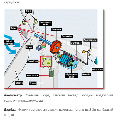
харуулжээ.
Анемометр
: Салхины хурд хэмжигч бөгөөд хурдны мэдээллийг
тохируулагчид дамжуулдаг.
Далбаа
: Ихэнхи том оворын салхин цахилгаан станц нь 2-3н далбаатай
байдаг.