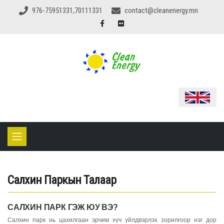
976-75951331,70111331
contact@cleanenergy.mn
Салхин Паркын Талаар
САЛХИН ПАРК ГЭЖ ЮУ ВЭ?
Салхин парк нь цахилгаан эрчим хүч үйлдвэрлэх зорилгоор нэг дор