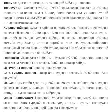
Тоормос
: Дискен тоормос, роторыг онцгой байдалд зогсооно.
Тохируулагч
: Салхины хурд 3 – 7м/c болоход салхин цахилгаан станцын
генератор ажиллаж эхлэх бөгөөд 25м/с болох үед унтрана. Хүчтэй
салхинд гэмтэж магадгүй учир 25м/с-ээс дээш салхинд салхин цахилгаан
станц автоматаар зогсдог.
Хурдны хайрцаг
: Хурдны хайрцаг нь бага хурдны тэнхлэгийг их хурдны
тэнхлэгтэй холбон, 30-60 эргэлт/мин-аас 1000-1800 эргэлт/мин хүртэл
эргэлтийг өөрчилдөг. Хурдны хайрцаг нь салхин цахилгаан станцын
хамгийн хүнд болоод өртөг өндөртэй эд анги юм. Хурдны хайрцагны
хэрэгцээгүйгээр бага эргэлтийн хурдад цахилгаан үйлдвэрлэх боломжтой
"direct-drive" генератор бас байдаг.
Генератор
: Ихэнхидээ 50-60Гц-ын хувьсах гүйдлийн цахилгаан гаргадаг
хэрэглэхэд бэлэн (off-the-shelf) хийцийн генератор байдаг.
Их хурдны тэнхлэг
: Генераторыг удирддаг.
Бага хурдны тэнхлэг
: Ротор бага хурдны тэнхлэгийг 30-60 эргэлт/мин
эргүүлдэг.
Их Бие
: Цамхагийн дээд талд байрлах ба хурдны хайрцаг, бага хурдны
тэнхлэг, их хурдны тэнхлэг, генератор, тохируулагч, тоормос зэрэг эд
ангиуд нь бүхээг насел дотор байрладаг.
Өнцөг Тохируулагч
: Цахилгаан үйлдвэрлэхэд тохиромжгүй хэт өндөр
эсвэл хэт бага хурдтай салхины үед роторын хурдыг тохируулах
зорилгоор далбааны өнцөгийг өөрчилж тохируулна