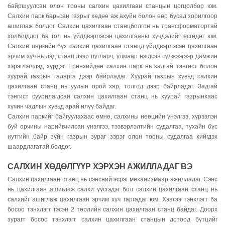
байршуулсан олон тооны салхин цахилгаан станцын цогцолбор юм.
Салхин парк барьсан газрыг хөдөө аж ахуйн болон өөр бусад зорилгоор
ашиглаж болдог. Салхин цахилгаан станцболгон нь трансформатортай
холбогддог ба гол нь үйлдвэрлэсэн цахилгааны хүчдэлийг өсгөдөг юм.
Салхин паркийн бүх салхин цахилгаан станцд үйлдвэрлэсэн цахилгаан
эрчим хүч нь дэд станц дээр цугларч, улмаар нэгдсэн сүлжээгээр дамжин
хэрэглэгчдэд хүрдэг. Ерөнхийдөө салхин парк нь задгай тэнгист болон
хуурай газрын гадарга дээр байрладаг. Хуурай газрын хувьд салхин
цахилгаан станц нь уулын орой хяр, толгод дээр байрладаг. Задгай
тэнгист суурилагдсан салхин цахилгаан станц нь хуурай газрынхаас
хүчин чадлын хувьд арай илүү байдаг.
Салхин паркийг байгуулахаас өмнө, салхины нөөцийн үнэлгээ, хүрээлэн
буй орчины нарийвчилсан үнэлгээ, тээвэрлэлтийн судалгаа, тухайн бүс
нутгийн байр зүйн газрын зураг зэрэг олон тооны судалгаа хийгдэх
шаардлагатай болдог.
САЛХИН ХӨДӨЛГҮҮР ХЭРХЭН АЖИЛЛАДАГ ВЭ
Салхин цахилгаан станц нь сэнсний эсрэг механизмаар ажилладаг. Сэнс
нь цахилгаан ашиглаж салхи үүсгэдэг бол салхин цахилгаан станц нь
салхийг ашиглаж цахилгаан эрчим хүч гаргадаг юм. Хэвтээ тэнхлэгт ба
босоо тэнхлэгт гэсэн 2 төрлийн салхин цахилгаан станц байдаг. Доорх
зурагт босоо тэнхлэгт салхин цахилгаан станцын дотоод бүтцийг