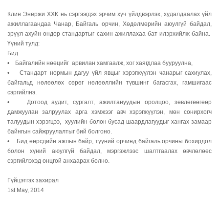
Клин Энержи ХХК нь сэргээгдэх эрчим хүч үйлдвэрлэх, худалдаалах үйл
ажиллагаандаа Чанар, Байгаль орчин, Хөдөлмөрийн аюулгүй байдал,
эрүүл ахуйн өндөр стандартыг сахин ажиллахаа бат илэрхийлж байна.
Үүний тулд:
Бид
• Байгалийн нөөцийг арвилан хамгаалж, хог хаягдлаа бууруулна,
• Стандарт нормын дагуу үйл явцыг хэрэгжүүлэн чанарыг сахиулах,
байгальд нөлөөлөх сөрөг нөлөөллийн түвшинг багасгах, гамшигаас
сэргийлнэ.
• Дотоод аудит, сургалт, ажилтануудын оролцоо, зөвлөгөөгөөр
дамжуулан залруулах арга хэмжээг авч хэрэгжүүлэн, мөн сонирхогч
талуудын хэрэгцээ, хуулийн болон бусад шаардлагуудыг хангах замаар
байнгын сайжруулалтыг бий болгоно.
• Бид өөрсдийн ажлын байр, түүний орчинд байгаль орчины бохирдол
болон хүний аюулгүй байдал, мэргэжлээс шалтгаалах өвчлөлөөс
сэргийлэхэд онцгой анхаарах болно.
Гүйцэтгэх захирал
1st May, 2014