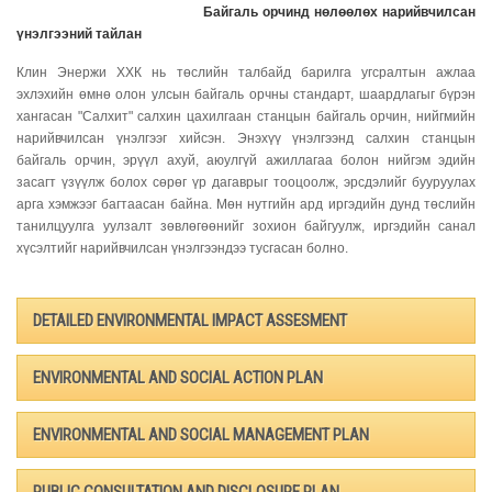
Байгаль орчинд нөлөөлөх нарийвчилсан
үнэлгээний тайлан
Клин Энержи ХХК нь төслийн талбайд барилга угсралтын ажлаа
эхлэхийн өмнө олон улсын байгаль орчны стандарт, шаардлагыг бүрэн
хангасан "Салхит" салхин цахилгаан станцын байгаль орчин, нийгмийн
нарийвчилсан үнэлгээг хийсэн. Энэхүү үнэлгээнд салхин станцын
байгаль орчин, эрүүл ахуй, аюулгүй ажиллагаа болон нийгэм эдийн
засагт үзүүлж болох сөрөг үр дагаврыг тооцоолж, эрсдэлийг бууруулах
арга хэмжээг багтаасан байна. Мөн нутгийн ард иргэдийн дунд төслийн
танилцуулга уулзалт зөвлөгөөнийг зохион байгуулж, иргэдийн санал
хүсэлтийг нарийвчилсан үнэлгээндээ тусгасан болно.
DETAILED ENVIRONMENTAL IMPACT ASSESMENT
ENVIRONMENTAL AND SOCIAL ACTION PLAN
ENVIRONMENTAL AND SOCIAL MANAGEMENT PLAN