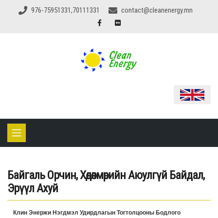
976-75951331,70111331
contact@cleanenergy.mn
Байгаль Орчин, Хөдөлмөрийн Аюулгүй Байдал,
Эрүүл Ахуй
Клин Энержи Нэгдмэл Удирдлагын Тогтолцооны Бодлого