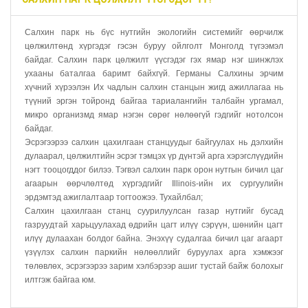
Салхин парк нь бүс нутгийн экологийн системийг өөрчилж
цөлжилтөнд хүргэдэг гэсэн буруу ойлголт Монголд түгээмэл
байдаг. Салхин парк цөлжилт үүсгэдэг гэх ямар нэг шинжлэх
ухааны баталгаа баримт байхгүй. Германы Салхины эрчим
хүчний хүрээлэн Их чадлын салхин станцын жигд ажиллагаа нь
түүний эргэн тойронд байгаа тариалангийн талбайн ургамал,
микро организмд ямар нэгэн сөрөг нөлөөгүй гэдгийг нотолсон
байдаг.
Эсрэгээрээ салхин цахилгаан станцуудыг байгуулах нь дэлхийн
дулаарал, цөлжилтийн эсрэг тэмцэх үр дүнтэй арга хэрэгслүүдийн
нэгт тооцогддог билээ. Тэгвэл салхин парк орон нутгын бичил цаг
агаарын өөрчлөлтөд хүргэдгийг Illinois-ийн их сургуулийн
эрдэмтэд ажиглалтаар тогтоожээ. Тухайлбал;
Салхин цахилгаан станц суурилуулсан газар нутгийг бусад
газруудтай харьцуулахад өдрийн цагт илүү сэрүүн, шөнийн цагт
илүү дулаахан болдог байна. Энэхүү судалгаа бичил цаг агаарт
үзүүлэх салхин паркийн нөлөөллийг буруулах арга хэмжээг
төлөвлөх, эсрэгээрээ зарим хэлбэрээр ашиг тустай байж болохыг
илтгэж байгаа юм.