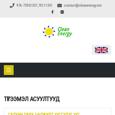
976-75951331,70111331
contact@cleanenergy.mn
ТҮГЭЭМЭЛ АСУУЛТУУД
САЛХИН ПАРК ЦӨЛЖИЛТ ҮҮСГЭДЭГ ҮҮ?