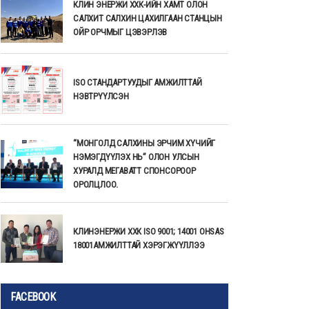
КЛИН ЭНЕРЖИ ХХК-ИЙН ХАМТ ОЛОН
САЛХИТ САЛХИН ЦАХИЛГААН СТАНЦЫН
ОЙР ОРЧМЫГ ЦЭВЭРЛЭВ
ISO СТАНДАРТУУДЫГ АМЖИЛТТАЙ
НЭВТРҮҮЛСЭН
“МОНГОЛД САЛХИНЫ ЭРЧИМ ХҮЧИЙГ
НЭМЭГДҮҮЛЭХ НЬ” ОЛОН УЛСЫН
ХУРАЛД МЕГАВАТТ СПОНСОРООР
ОРОЛЦЛОО.
КЛИНЭНЕРЖИ ХХК ISO 9001; 14001 OHSAS
18001АМЖИЛТТАЙ ХЭРЭГЖҮҮЛЛЭЭ
FACEBOOK