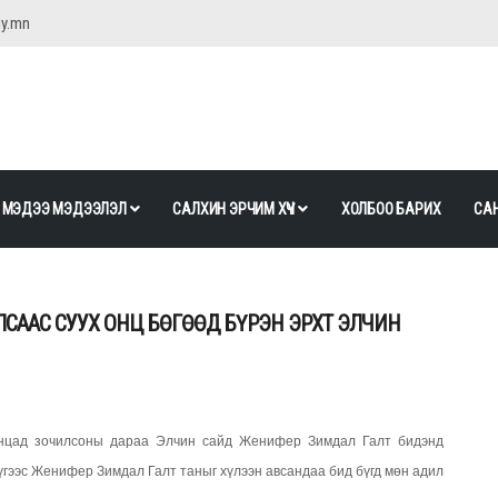
gy.mn
МЭДЭЭ МЭДЭЭЛЭЛ
САЛХИН ЭРЧИМ ХҮЧ
ХОЛБОО БАРИХ
САН
СААС СУУХ ОНЦ БӨГӨӨД БҮРЭН ЭРХТ ЭЛЧИН
анцад зочилсоны дараа Элчин сайд Женифер Зимдал Галт бидэнд
гээс Женифер Зимдал Галт таныг хүлээн авсандаа бид бүгд мөн адил