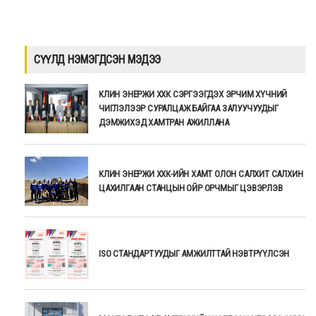
СҮҮЛД НЭМЭГДСЭН МЭДЭЭ
КЛИН ЭНЕРЖИ ХХК СЭРГЭЭГДЭХ ЭРЧИМ ХҮЧНИЙ
ЧИГЛЭЛЭЭР СУРАЛЦАЖ БАЙГАА ЗАЛУУЧУУДЫГ
ДЭМЖИХЭД ХАМТРАН АЖИЛЛАНА
КЛИН ЭНЕРЖИ ХХК-ИЙН ХАМТ ОЛОН САЛХИТ САЛХИН
ЦАХИЛГААН СТАНЦЫН ОЙР ОРЧМЫГ ЦЭВЭРЛЭВ
ISO СТАНДАРТУУДЫГ АМЖИЛТТАЙ НЭВТРҮҮЛСЭН