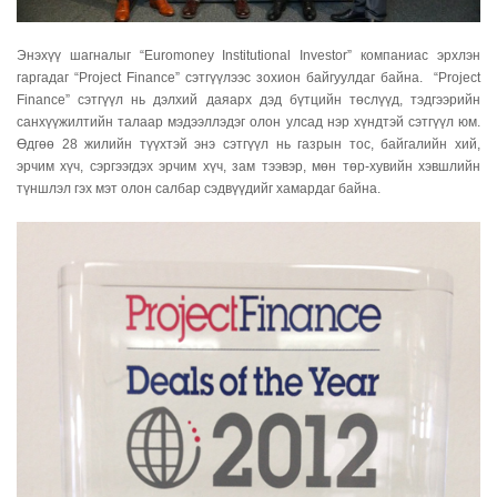
Энэхүү шагналыг “Euromoney Institutional Investor” компаниас эрхлэн
гаргадаг “Project Finance” сэтгүүлээс зохион байгуулдаг байна. “Project
Finance” сэтгүүл нь дэлхий даяарх дэд бүтцийн төслүүд, тэдгээрийн
санхүүжилтийн талаар мэдээллэдэг олон улсад нэр хүндтэй сэтгүүл юм.
Өдгөө 28 жилийн түүхтэй энэ сэтгүүл нь газрын тос, байгалийн хий,
эрчим хүч, сэргээгдэх эрчим хүч, зам тээвэр, мөн төр-хувийн хэвшлийн
түншлэл гэх мэт олон салбар сэдвүүдийг хамардаг байна.