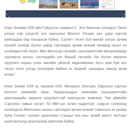
Клин Энержи ХХК-ийн Гүйцэтгэх захирал С. Энх-Амгалан хэлэхдээ “Олон
улсын нэр хүндтэй энэ шагналыг Монгол Улсаас анх удаа хүртэж
байгаадаа бид бахархаж байна. Салхит төсөл бол манай улсын эрчим
хүчний салбар болон цэвэр сэргээгдэх эрчим хүчний хөгжилд чухал ач
холбогдолтой төсөл. Мөн Монголд төслийн санхүүжилтийн механизмаар
хэрэгжсэн анхны төслүүдийн нэг. Манай төслийн баг болон хөрөнгө
оруулагч нарын олон жилийн уйгагүй хөдөлмөрөөс босч ирж буй энэ
төсөл олон улсад үнэлэгдэж байгаа нь бидний цаашдын ажилд урам
өглөө.”
Клин Энежи ХХК нь Ньюком ХХК, Женерал Элетрик, Европын сэргээн
босголт хөгжлийн банк, Нидерландын хөгжлийн санхүүжилтийн
корпорацийн хөрөнгө оруулалттай хамтарсан компани. Төв аймгийн
Сэргэлэн сумын нутагт 50 МВт-ын хүчин чадалтай, нэгдсэн сүлжээнд
холбогдсон Монголын анхны сэргээгдэх эрчим хүчний томоохон эх үүсвэр
буюу Салхит салхин цахилгаан станцыг энэ оны эхний хагаст багтаан
ашиглалтанд оруулахаар ажиллаж байна.