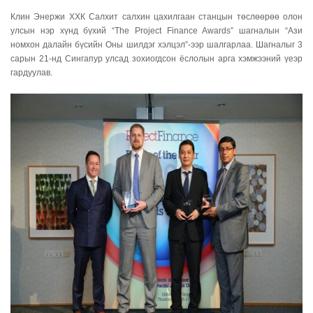
Клин Энержи ХХК Салхит салхин цахилгаан станцын төслөөрөө олон
улсын нэр хүнд бүхий “The Project Finance Awards” шагналын “Ази
номхон далайн бүсийн Оны шилдэг хэлцэл”-ээр шалгарлаа. Шагналыг 3
сарын 21-нд Сингапур улсад зохиогдсон ёслолын арга хэмжээний үеэр
гардуулав.