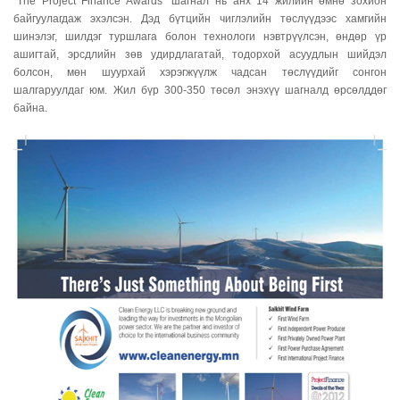
“The Project Finance Awards” шагнал нь анх 14 жилийн өмнө зохион
байгуулагдаж эхэлсэн. Дэд бүтцийн чиглэлийн төслүүдээс хамгийн
шинэлэг, шилдэг туршлага болон технологи нэвтрүүлсэн, өндөр үр
ашигтай, эрсдлийн зөв удирдлагатай, тодорхой асуудлын шийдэл
болсон, мөн шуурхай хэрэгжүүлж чадсан төслүүдийг сонгон
шалгаруулдаг юм. Жил бүр 300-350 төсөл энэхүү шагналд өрсөлддөг
байна.