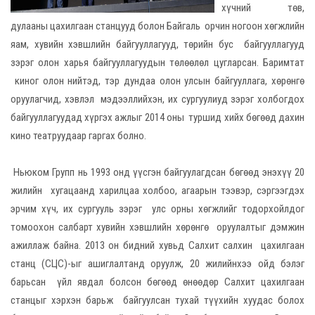
хүчний төв,
дулааны цахилгаан станцууд болон Байгаль орчин ногоон хөгжлийн
яам, хувийн хэвшлийн байгууллагууд, төрийн бус байгууллагууд
зэрэг олон харья байгууллагуудын төлөөлөл цугларсан. Баримтат
киног олон нийтэд, тэр дундаа олон улсын байгууллага, хөрөнгө
оруулагчид, хэвлэл мэдээллийхэн, их сургуулиуд зэрэг холбогдох
байгууллагуудад хүргэх ажлыг 2014 оны туршид хийх бөгөөд дахин
кино театруудаар гаргах болно.
Ньюком Групп нь 1993 онд үүсгэн байгуулагдсан бөгөөд энэхүү 20
жилийн хугацаанд харилцаа холбоо, агаарын тээвэр, сэргээгдэх
эрчим хүч, их сургууль зэрэг улс орны хөгжлийг тодорхойлдог
томоохон салбарт хувийн хэвшлийн хөрөнгө оруулалтыг дэмжин
ажиллаж байна. 2013 он бидний хувьд Салхит салхин цахилгаан
станц (СЦС)-ыг ашиглалтанд оруулж, 20 жилийнхээ ойд бэлэг
барьсан үйл явдал болсон бөгөөд өнөөдөр Салхит цахилгаан
станцыг хэрхэн барьж байгуулсан тухай түүхийн хуудас болох