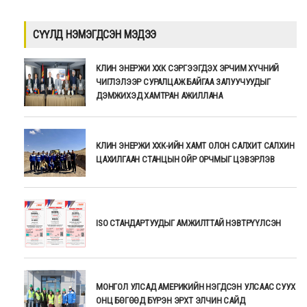
СҮҮЛД НЭМЭГДСЭН МЭДЭЭ
КЛИН ЭНЕРЖИ ХХК СЭРГЭЭГДЭХ ЭРЧИМ ХҮЧНИЙ
ЧИГЛЭЛЭЭР СУРАЛЦАЖ БАЙГАА ЗАЛУУЧУУДЫГ
ДЭМЖИХЭД ХАМТРАН АЖИЛЛАНА
КЛИН ЭНЕРЖИ ХХК-ИЙН ХАМТ ОЛОН САЛХИТ САЛХИН
ЦАХИЛГААН СТАНЦЫН ОЙР ОРЧМЫГ ЦЭВЭРЛЭВ
ISO СТАНДАРТУУДЫГ АМЖИЛТТАЙ НЭВТРҮҮЛСЭН
МОНГОЛ УЛСАД АМЕРИКИЙН НЭГДСЭН УЛСААС СУУХ
ОНЦ БӨГӨӨД БҮРЭН ЭРХТ ЭЛЧИН САЙД