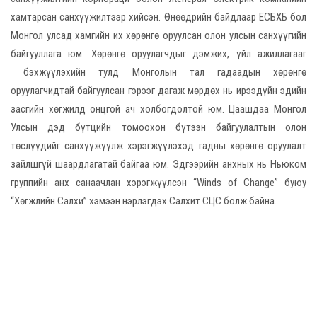
хамтарсан санхүүжилтээр хийсэн. Өнөөдрийн байдлаар ЕСБХБ бол
Монгол улсад хамгийн их хөрөнгө оруулсан олон улсын санхүүгийн
байгууллага юм. Хөрөнгө оруулагчдыг дэмжих, үйл ажиллагааг
бэхжүүлэхийн тулд Монголын тал гадаадын хөрөнгө
оруулагчидтай байгуулсан гэрээг дагаж мөрдөх нь ирээдүйн эдийн
засгийн хөгжилд онцгой ач холбогдолтой юм. Цаашдаа Монгол
Улсын дэд бүтцийн томоохон бүтээн байгуулалтын олон
төслүүдийг санхүүжүүлж хэрэгжүүлэхэд гадны хөрөнгө оруулалт
зайлшгүй шаардлагатай байгаа юм. Эдгээрийн анхных нь Ньюком
группийн анх санаачлан хэрэгжүүлсэн “Winds of Change” буюу
“Хөгжлийн Салхи” хэмээн нэрлэгдэх Салхит СЦС болж байна.