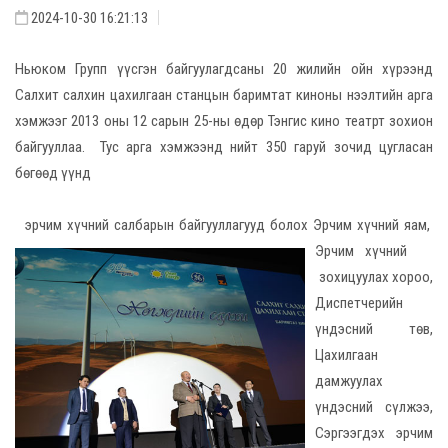
2024-10-30 16:21:13
Ньюком Групп үүсгэн байгуулагдсаны 20 жилийн ойн хүрээнд
Салхит салхин цахилгаан станцын баримтат киноны нээлтийн арга
хэмжээг 2013 оны 12 сарын 25-ны өдөр Тэнгис кино театрт зохион
байгууллаа. Тус арга хэмжээнд нийт 350 гаруй зочид цугласан
бөгөөд үүнд
эрчим хүчний салбарын байгууллагууд болох Эрчим хүчний яам,
Эрчим хүчний
зохицуулах хороо,
Диспетчерийн
үндэсний төв,
Цахилгаан
дамжуулах
үндэсний сүлжээ,
Сэргээгдэх эрчим