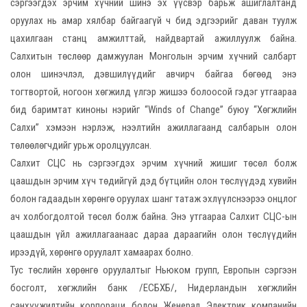
сэргээгдэх эрчим хүчний шинэ эх үүсвэр барьж ашиглалтанд
оруулах нь амар хялбар байгаагүй ч бид эдгээрийг даван туулж
цахилгаан станц амжилттай, найдвартай ажиллуулж байна.
Салхитын төслөөр дамжуулан Монголын эрчим хүчний салбарт
олон шинэчлэл, дэвшилүүдийг авчирч байгаа бөгөөд энэ
тогтвортой, ногоон хөгжилд үлгэр жишээ болоосой гэдэг утгаараа
бид баримтат киноны нэрийг “Winds of Change” буюу “Хөгжлийн
Салхи” хэмээн нэрлэж, нээлтийн ажиллагаанд салбарын олон
төлөөлөгчдийг урьж оролцуулсан.
Салхит СЦС нь сэргээгдэх эрчим хүчний жишиг төсөл болж
цаашдын эрчим хүч төдийгүй дэд бүтцийн олон төслүүдэд хувийн
болон гадаадын хөрөнгө оруулах шанг татаж эхлүүлснээрээ онцлог
ач холбогдолтой төсөл болж байна. Энэ утгаараа Салхит СЦС-ын
цаашдын үйл ажиллагаанаас дараа дараагийн олон төслүүдийн
ирээдүй, хөрөнгө оруулалт хамаарах болно.
Тус төслийн хөрөнгө оруулалтыг Ньюком групп, Европын сэргээн
босголт, хөгжлийн банк /ЕСБХБ/, Нидерландын хөгжлийн
санхүүжилтийн корпораци болон Женерал Электрик компанийн