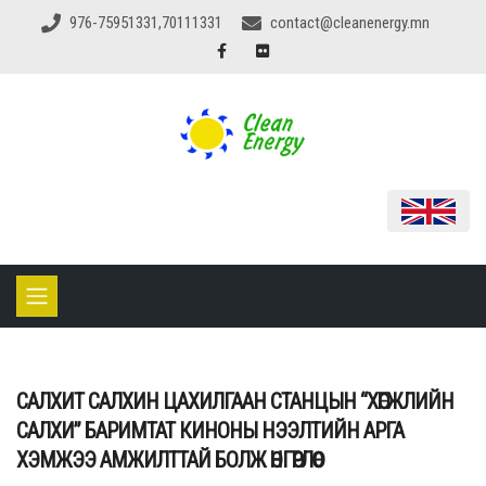
976-75951331,70111331
contact@cleanenergy.mn
САЛХИТ САЛХИН ЦАХИЛГААН СТАНЦЫН “ХӨГЖЛИЙН
САЛХИ” БАРИМТАТ КИНОНЫ НЭЭЛТИЙН АРГА
ХЭМЖЭЭ АМЖИЛТТАЙ БОЛЖ ӨНГӨРЛӨӨ