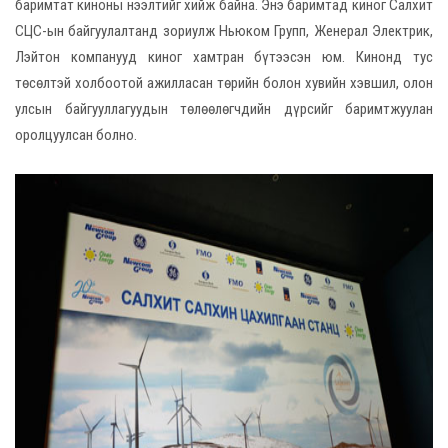
баримтат киноны нээлтийг хийж байна. Энэ баримтад киног Салхит
СЦС-ын байгуулалтанд зориулж Ньюком Групп, Женерал Электрик,
Лэйтон компанууд киног хамтран бүтээсэн юм. Кинонд тус
төсөлтэй холбоотой ажилласан төрийн болон хувийн хэвшил, олон
улсын байгууллагуудын төлөөлөгчдийн дүрсийг баримтжуулан
оролцуулсан болно.