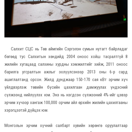
Салхит СЦС нь Төв аймгийн Сэргэлэн сумын нутагт байрладаг
бөгөөд тус Салхитын хөндийд 2004 оноос хойш тасралтгүй 8
жилийн хугацаад салхины хурдны хэмжилтийг хийж, 2011 оноос
барилга угсралтын ажлыг эхлүүлсэнээр 2013 оны 6-р сард
ашиглалтанд орсон. Жилд дунджаар 150-170 сая кВт эрчим хүч
үйлдвэрлэж төвийн бүсийн цахилгаан дамжуулах үндэсний
сүлжээнд нийлүүлэх юм. Энэ нь нэгдсэн сүлжээний 4%-ийг цэвэр
эрчим хүчээр хангаж 100,000 орчим айл өрхийн жилийн цахилгааны
хэрэгцээтэй дүйцэх юм.
Монголын эрчим хүчний салбарт хувийн хөрөнгө оруулалтаар