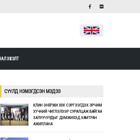
АЛ ХҮСЭЛТ
СҮҮЛД НЭМЭГДСЭН МЭДЭЭ
КЛИН ЭНЕРЖИ ХХК СЭРГЭЭГДЭХ ЭРЧИМ
ХҮЧНИЙ ЧИГЛЭЛЭЭР СУРАЛЦАЖ БАЙГАА
ЗАЛУУЧУУДЫГ ДЭМЖИХЭД ХАМТРАН
АЖИЛЛАНА