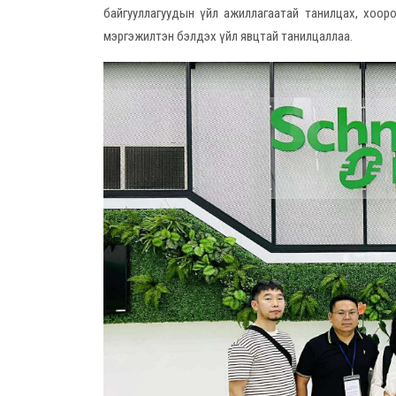
байгууллагуудын үйл ажиллагаатай танилцах, хоор
мэргэжилтэн бэлдэх үйл явцтай танилцаллаа.