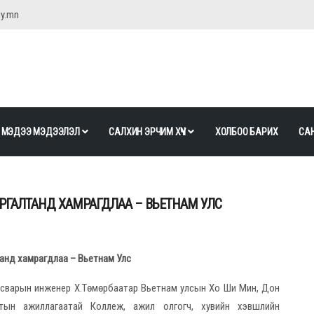
gy.mn
МЭДЭЭ МЭДЭЭЛЭЛ
САЛХИН ЭРЧИМ ХҮЧ
ХОЛБОО БАРИХ
САН
РГАЛТАНД ХАМРАГДЛАА – ВЬЕТНАМ УЛС
анд хамрагдлаа – Вьетнам Улс
асварын инженер Х.Төмөрбаатар Вьетнам улсын Хо Ши Мин, Дон
тын ажиллагаатай Коллеж, ажил олгогч, хувийн хэвшлийн