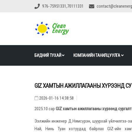
976-75951331,70111331
contact@cleanener
БИДНИЙ ТУХАЙ
КОМПАНИЙН ТАНИЛЦУУЛГА
GIZ ХАМТЫН АЖИЛЛАГААНЫ ХҮРЭЭНД СУ
2026-01-16 14:38:58
2025.10 сар
GIZ хамтын ажиллагааны хүрээнд сургалт
Ээлжийн инженер Д.Нямсүрэн, шуурхай үйлчилгээ-з
Най, Нинь Туан хотуудад байрлах GIZ-ийн хам