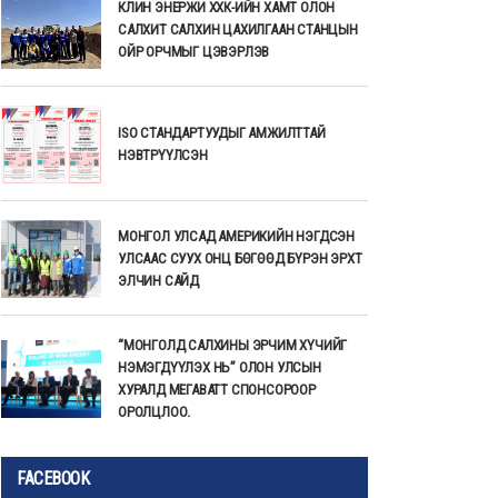
КЛИН ЭНЕРЖИ ХХК-ИЙН ХАМТ ОЛОН
САЛХИТ САЛХИН ЦАХИЛГААН СТАНЦЫН
ОЙР ОРЧМЫГ ЦЭВЭРЛЭВ
ISO СТАНДАРТУУДЫГ АМЖИЛТТАЙ
НЭВТРҮҮЛСЭН
МОНГОЛ УЛСАД АМЕРИКИЙН НЭГДСЭН
УЛСААС СУУХ ОНЦ БӨГӨӨД БҮРЭН ЭРХТ
ЭЛЧИН САЙД
“МОНГОЛД САЛХИНЫ ЭРЧИМ ХҮЧИЙГ
НЭМЭГДҮҮЛЭХ НЬ” ОЛОН УЛСЫН
ХУРАЛД МЕГАВАТТ СПОНСОРООР
ОРОЛЦЛОО.
FACEBOOK