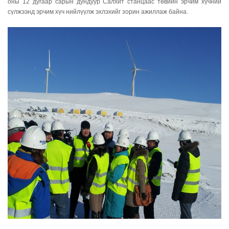
оны 12 дугаар сарын дундуур Салхит станцаас төвийн эрчим хүчний
сүлжээнд эрчим хүч нийлүүлж эхлэхийг зорин ажиллаж байна.