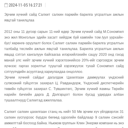
2024-11-05 16:27:21
Эрчим хүчний сайд Салхит салхин паркийн барилга угсралтын ажлын
явцтай танилцлаа
2012 оны 11 дүгээр сарын 11-ний өдөр Эрчим хүчний сайд М.Сономпил
энэ жил Монголын эдийн засагт хийгдэж буй хамгийн том /уул уурхайн-
бус/ хөрөнгө оруулалт болох Салхит салхин паркийн барилга угсралтын
талбайд төслийн ажлын явцтай танилцлаа. Барилга угсралтын ажлын
явцад сэтгэл хангалуун байгаагаа илэрхийлэхийн сацуу 2020 онд гэхэд
манай улс нийт эрчим хүчний хэрэглээнийхээ 20%-ийг сэргээгдэх эрчим
хүчнээс гаргах зорилтыг тууштай хэрэгжүүлэх тухай Сономпил сайд
сэтгүүлчдийн асуултанд хариулахдаа онцоллоо.
Эрчим хүчний сайдыг дагалдаж Цахилгаан дамжуулах үндэсний
сүлжээний гүйцэтгэх захирал Ц. Равдандорж, Үндэсний диспетчерийн
төвийн гүйцэтгэх захирал С. Түвшинтөгс, Эрчим хүчний яамны Төрийн
нарийн бичгийн дарга Д. Дэлгэрцогт болон бусад удирдах албан
тушаалтнууд Салхитад ажиллалаа.
Салхит салхин цахилгаан станц нь нийт 50 Мв эрчим хүч үйлдвэрлэх 31
салхин үүсгүүрээс бүрдэх бөгөөд одоогийн байдлаар 9 салхин сэнсийг
амжилттай босгоод байна. Ньюком группын Клин Энержи компани нь энэ