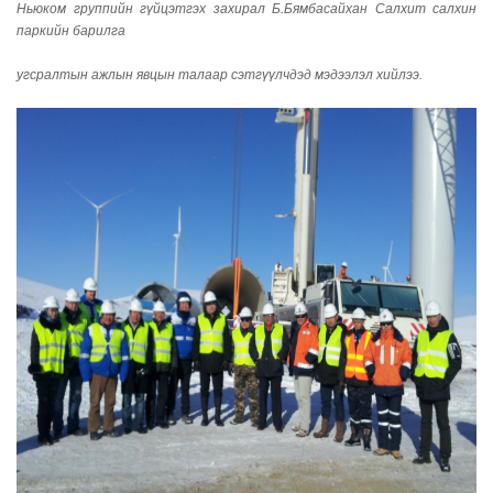
Ньюком группийн гүйцэтгэх захирал Б.Бямбасайхан Салхит салхин
паркийн барилга
угсралтын ажлын явцын талаар сэтгүүлчдэд мэдээлэл хийлээ.