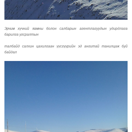
Эрчим хүчний яамны болон салбарын агентлагуудын удирдлага
барилга угсралтын
талбайд салхин цахилгаан үүсгүүрийн эд ангитай танилцаж буй
байдал