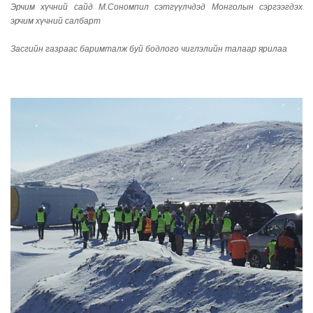
Эрчим хүчний сайд М.Сономпил сэтгүүлчдэд Монголын сэргээгдэх
эрчим хүчний салбарт
Засгийн газраас баримталж буй бодлого чиглэлийн талаар ярилаа