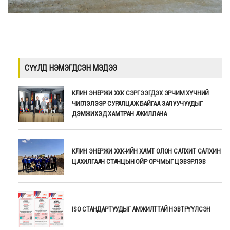
СҮҮЛД НЭМЭГДСЭН МЭДЭЭ
КЛИН ЭНЕРЖИ ХХК СЭРГЭЭГДЭХ ЭРЧИМ ХҮЧНИЙ
ЧИГЛЭЛЭЭР СУРАЛЦАЖ БАЙГАА ЗАЛУУЧУУДЫГ
ДЭМЖИХЭД ХАМТРАН АЖИЛЛАНА
КЛИН ЭНЕРЖИ ХХК-ИЙН ХАМТ ОЛОН САЛХИТ САЛХИН
ЦАХИЛГААН СТАНЦЫН ОЙР ОРЧМЫГ ЦЭВЭРЛЭВ
ISO СТАНДАРТУУДЫГ АМЖИЛТТАЙ НЭВТРҮҮЛСЭН