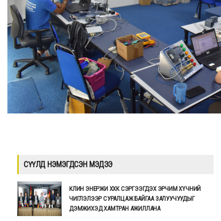
СҮҮЛД НЭМЭГДСЭН МЭДЭЭ
КЛИН ЭНЕРЖИ ХХК СЭРГЭЭГДЭХ ЭРЧИМ ХҮЧНИЙ
ЧИГЛЭЛЭЭР СУРАЛЦАЖ БАЙГАА ЗАЛУУЧУУДЫГ
ДЭМЖИХЭД ХАМТРАН АЖИЛЛАНА