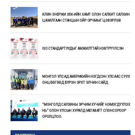
КЛИН ЭНЕРЖИ ХХК-ИЙН ХАМТ ОЛОН САЛХИТ САЛХИН
ЦАХИЛГААН СТАНЦЫН ОЙР ОРЧМЫГ ЦЭВЭРЛЭВ
ISO СТАНДАРТУУДЫГ АМЖИЛТТАЙ НЭВТРҮҮЛСЭН
МОНГОЛ УЛСАД АМЕРИКИЙН НЭГДСЭН УЛСААС СУУХ
ОНЦ БӨГӨӨД БҮРЭН ЭРХТ ЭЛЧИН САЙД
“МОНГОЛД САЛХИНЫ ЭРЧИМ ХҮЧИЙГ НЭМЭГДҮҮЛЭХ
НЬ” ОЛОН УЛСЫН ХУРАЛД МЕГАВАТТ СПОНСОРООР
ОРОЛЦЛОО.