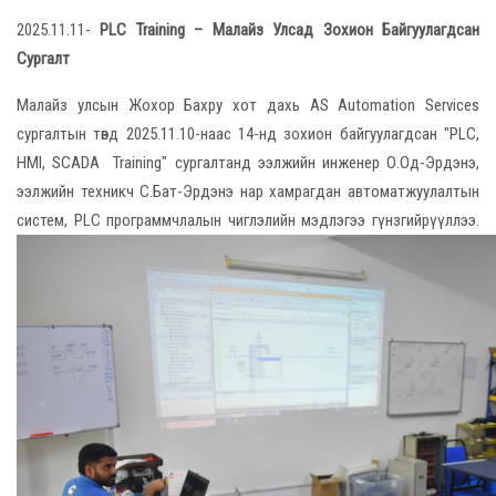
2025.11.11-
PLC Training – Малайз Улсад Зохион Байгуулагдсан
Сургалт
Малайз улсын Жохор Бахру хот дахь AS Automation Services
сургалтын төвд 2025.11.10-наас 14-нд зохион байгуулагдсан "PLC,
HMI, SCADA Training" сургалтанд ээлжийн инженер О.Од-Эрдэнэ,
ээлжийн техникч С.Бат-Эрдэнэ нар хамрагдан автоматжуулалтын
систем, PLC программчлалын чиглэлийн мэдлэгээ гүнзгийрүүллээ.