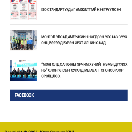
ISO СТАНДАРТУУДЫГ АМЖИЛТТАЙ НЭВТРҮҮЛСЭН
МОНГОЛ УЛСАД АМЕРИКИЙН НЭГДСЭН УЛСААС СУУХ
ОНЦ БӨГӨӨД БҮРЭН ЭРХТ ЭЛЧИН САЙД
“МОНГОЛД САЛХИНЫ ЭРЧИМ ХҮЧИЙГ НЭМЭГДҮҮЛЭХ
НЬ” ОЛОН УЛСЫН ХУРАЛД МЕГАВАТТ СПОНСОРООР
ОРОЛЦЛОО.
FACEBOOK