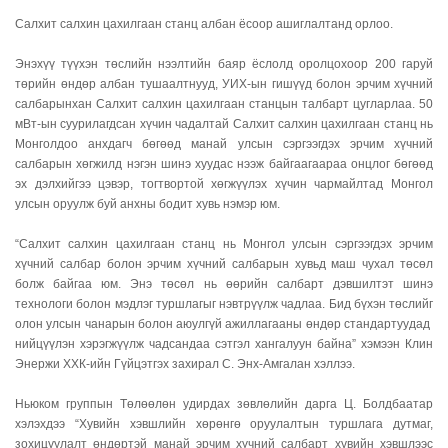
Салхит салхин цахилгаан станц албан ёсоор ашиглалтанд орлоо.
Энэхүү түүхэн төслийн нээлтийн баяр ёслолд оролцохоор 200 гаруй
төрийн өндөр албан тушаалтнууд, УИХ-ын гишүүд болон эрчим хүчний
салбарынхан Салхит салхин цахилгаан станцын талбарт цугларлаа. 50
мВт-ын суурилагдсан хүчин чадалтай Салхит салхин цахилгаан станц нь
Монголдоо анхдагч бөгөөд манай улсын сэргээгдэх эрчим хүчний
салбарын хөгжилд нэгэн шинэ хуудас нээж байгаагаараа онцлог бөгөөд
эх дэлхийгээ цэвэр, тогтвортой хөгжүүлэх хүчин чармайлтад Монгол
улсын оруулж буй анхны бодит хувь нэмэр юм.
“Салхит салхин цахилгаан станц нь Монгол улсын сэргээгдэх эрчим
хүчний салбар болон эрчим хүчний салбарын хувьд маш чухал төсөл
болж байгаа юм. Энэ төсөл нь өөрийн салбарт дэвшилтэт шинэ
технологи болон мэдлэг туршлагыг нэвтрүүлж чадлаа. Бид бүхэн төслийг
олон улсын чанарын болон аюулгүй ажиллагааны өндөр стандартуудад
нийцүүлэн хэрэгжүүлж чадсандаа сэтгэл хангалуун байна” хэмээн Клин
Энержи ХХК-ийн Гүйцэтгэх захирал С. Энх-Амгалан хэллээ.
Ньюком группын Төлөөлөн удирдах зөвлөлийн дарга Ц. Болдбаатар
хэлэхдээ “Хувийн хэвшлийн хөрөнгө оруулалтын туршлага дутмаг,
зохицуулалт өндөртэй манай эрчим хүчний салбарт хувийн хэвшлээс