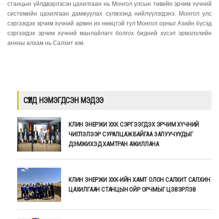
станцын үйлдвэрлэсэн цахилгаан нь Монгол улсын төвийн эрчим хүчний
системийн цахилгаан дамжуулах сүлжээнд нийлүүлэгдэнэ. Монгол улс
сэргээгдэх эрчим хүчний арвин их нөөцтэй тул Монгол орныг Азийн бүсэд
сэргээгдэх эрчим хүчний манлайлагч болгох бидний хүсэл эрмэлзлийн
анхны алхам нь Салхит юм.
СҮҮЛД НЭМЭГДСЭН МЭДЭЭ
КЛИН ЭНЕРЖИ ХХК СЭРГЭЭГДЭХ ЭРЧИМ ХҮЧНИЙ
ЧИГЛЭЛЭЭР СУРАЛЦАЖ БАЙГАА ЗАЛУУЧУУДЫГ
ДЭМЖИХЭД ХАМТРАН АЖИЛЛАНА
КЛИН ЭНЕРЖИ ХХК-ИЙН ХАМТ ОЛОН САЛХИТ САЛХИН
ЦАХИЛГААН СТАНЦЫН ОЙР ОРЧМЫГ ЦЭВЭРЛЭВ