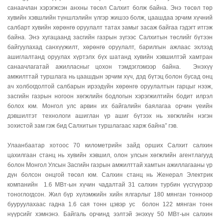
санаачлан хэрэгжсэн анхны төсөл Салхит болж байна. Энэ төсөл төр
хувийн хэвшлийн түншлэлийн үлгэр жишээ болж, цаашдаа эрчим хүчний
салбарт хувийн хөрөнгө оруулалт татах замыг засаж байгаа гэдэгт итгэж
байна. Энэ хугацаанд засгийн газрын зүгээс Салхитын төслийг бүтээн
байгуулахад санхүүжилт, хөрөнгө оруулалт, барилгын ажлаас эхлээд
ашиглалтанд оруулах хүртэлх бүх шатанд хувийн хэвшилтэй хамтран
санаачлагатай ажилласныг цохон тэмдэглэмээр байна. Энэхүү
амжилттай туршлага нь цаашдын эрчим хүч, дэд бүтэц болон бусад онц
ач холбогдолтой салбарын ирээдүйн хөрөнгө оруулалтын гарцыг нээж,
засгийн газрын ногоон хөгжлийн бодлогын хэрэгжилтийн бодит илрэл
болох юм. Монгол улс арвин их байгалийн баялагаа орчин үеийн
дэвшилтэт технологи ашиглан үр ашиг бүтээх нь хөгжлийн нэгэн
зохистой зам гэж бид Салхитын туршлагаас харж байна” гэв.
Улаанбаатар хотоос 70 километрийн зайд орших Салхит салхин
цахилгаан станц нь хувийн хэвшил, олон улсын хөгжлийн агентлагууд
болон Монгол Улсын Засгийн газрын амжилттай хамтын ажиллагааны үр
дүн болсон онцгой төсөл юм. Салхин станц нь Женерал Электрик
компанийн 1.6 МВт-ын хүчин чадалтай 31 салхин турбин үүсгүүрээр
тоноглогдсон. Жил бүр хүлэмжийн хийн ялгарлыг 180 мянган тонноор
бууруулахаас гадна 1.6 сая тонн цэвэр ус болон 122 мянган тонн
нүүрсийг хэмнэнэ. Байгаль орчинд ээлтэй энэхүү 50 МВт-ын салхин