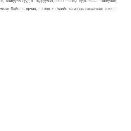
гж, байгууллагуудыг тодруулан, олон нийтэд сурталчлан таниулах,
мжээг Байгаль орчин, ногоон хөгжлийн яамнаас санаачлан зохион