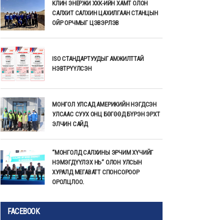
КЛИН ЭНЕРЖИ ХХК-ИЙН ХАМТ ОЛОН
САЛХИТ САЛХИН ЦАХИЛГААН СТАНЦЫН
ОЙР ОРЧМЫГ ЦЭВЭРЛЭВ
ISO СТАНДАРТУУДЫГ АМЖИЛТТАЙ
НЭВТРҮҮЛСЭН
МОНГОЛ УЛСАД АМЕРИКИЙН НЭГДСЭН
УЛСААС СУУХ ОНЦ БӨГӨӨД БҮРЭН ЭРХТ
ЭЛЧИН САЙД
“МОНГОЛД САЛХИНЫ ЭРЧИМ ХҮЧИЙГ
НЭМЭГДҮҮЛЭХ НЬ” ОЛОН УЛСЫН
ХУРАЛД МЕГАВАТТ СПОНСОРООР
ОРОЛЦЛОО.
FACEBOOK