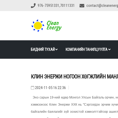
976-75951331,70111331
contact@cleanener
БИДНИЙ ТУХАЙ
КОМПАНИЙН ТАНИЛЦУУЛГА
КЛИН ЭНЕРЖИ НОГООН ХӨГЖЛИЙН МАНЛ
2024-11-05 16:22:36
Энэ сарын 19-ний өдөр Монгол Улсын Байгаль орчин, но
хэмжээнээс Клин Энержи ХХК нь "Сэргээгдэх эрчим хүчий
байгалийн баялагийг зүй зохистой хэмнэлттэйгээр ашигл