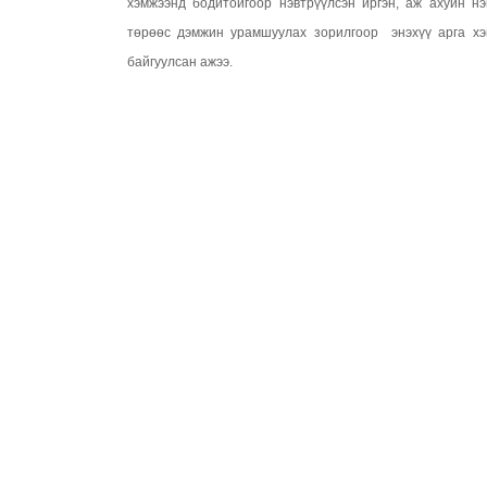
хэмжээнд бодитойгоор нэвтрүүлсэн иргэн, аж ахуйн нэ
төрөөс дэмжин урамшуулах зорилгоор энэхүү арга хэ
байгуулсан ажээ.