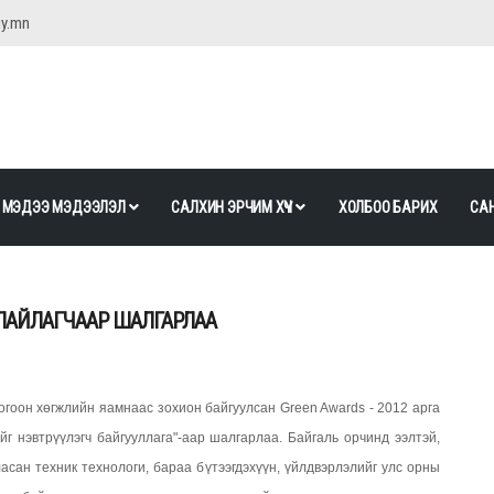
gy.mn
МЭДЭЭ МЭДЭЭЛЭЛ
САЛХИН ЭРЧИМ ХҮЧ
ХОЛБОО БАРИХ
САН
АЙЛАГЧААР ШАЛГАРЛАА
гоон хөгжлийн яамнаас зохион байгуулсан Green Awards - 2012 арга
г нэвтрүүлэгч байгууллага"-аар шалгарлаа. Байгаль орчинд ээлтэй,
асан техник технологи, бараа бүтээгдэхүүн, үйлдвэрлэлийг улс орны