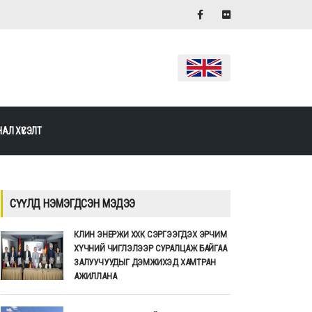
АЛ ХҮСЭЛТ
СҮҮЛД НЭМЭГДСЭН МЭДЭЭ
КЛИН ЭНЕРЖИ ХХК СЭРГЭЭГДЭХ ЭРЧИМ
ХҮЧНИЙ ЧИГЛЭЛЭЭР СУРАЛЦАЖ БАЙГАА
ЗАЛУУЧУУДЫГ ДЭМЖИХЭД ХАМТРАН
АЖИЛЛАНА