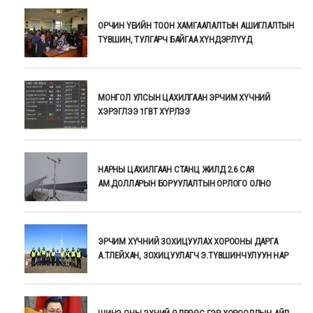
ОРЧИН ҮЕИЙН ТООН ХАМГААЛАЛТЫН АШИГЛАЛТЫН
ТҮВШИН, ТУЛГАРЧ БАЙГАА ХҮНДЭРЛҮҮД
МОНГОЛ УЛСЫН ЦАХИЛГААН ЭРЧИМ ХҮЧНИЙ
ХЭРЭГЛЭЭ 1ГВТ ХҮРЛЭЭ
НАРНЫ ЦАХИЛГААН СТАНЦ ЖИЛД 2.6 САЯ
АМ.ДОЛЛАРЫН БОРУУЛАЛТЫН ОРЛОГО ОЛНО
ЭРЧИМ ХҮЧНИЙ ЗОХИЦУУЛАХ ХОРООНЫ ДАРГА
А.ТЛЕЙХАН, ЗОХИЦУУЛАГЧ Э.ТҮВШИНЧУЛУУН НАР