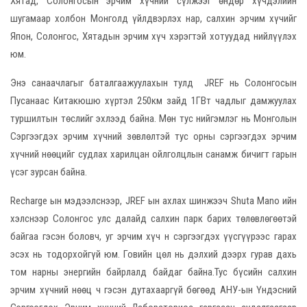
Хятад, Солонгосын эрчим хүчний сүлжээг өндөр хүчдэлийн
шугамаар холбон Монголд үйлдвэрлэх нар, салхин эрчим хүчийг
Япон, Солонгос, Хятадын эрчим хүч хэрэгтэй хотуудад нийлүүлэх
юм.
Энэ санаачлагыг баталгаажуулахын тулд JREF нь Солонгосын
Пусанаас Китакюшю хүртэл 250км зайд 1ГВт чадлыг дамжуулах
туршилтын төслийг эхлээд байна. Мөн тус нийгэмлэг нь Монголын
Сэргээгдэх эрчим хүчний зөвлөлтэй тус орны сэргээгдэх эрчим
хүчний нөөцийг судлах xарилцан ойлголцлын санамж бичигт гарын
үсэг зурсан байна.
Recharge ын мэдээлснээр, JREF ын ахлах шинжээч Shuta Mano ийн
хэлснээр Солонгос улс далайд салхин парк барих төлөвлөгөөтэй
байгаа гэсэн боловч, уг эрчим хүч н сэргээгдэх үүсгүүрээс гарах
эсэх нь тодорхойгүй юм. Говийн цөл нь дэлхий дээрх гурав дахь
том нарны энергийн байрлалд байдаг байна.Тус бүсийн салхин
эрчим хүчний нөөц ч гэсэн дутахааргүй бөгөөд АНУ-ын Үндэсний