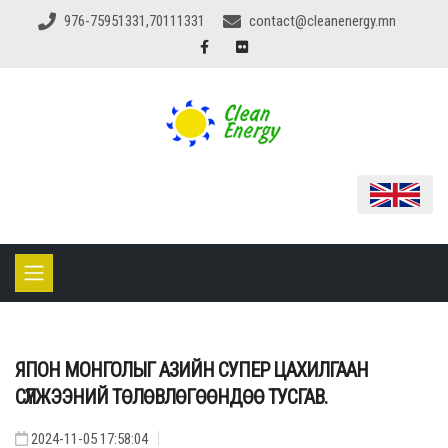
976-75951331,70111331
contact@cleanenergy.mn
ЯПОН МОНГОЛЫГ АЗИЙН СУПЕР ЦАХИЛГААН
СҮЛЖЭЭНИЙ ТӨЛӨВЛӨГӨӨНДӨӨ ТУСГАВ.
2024-11-05 17:58:04