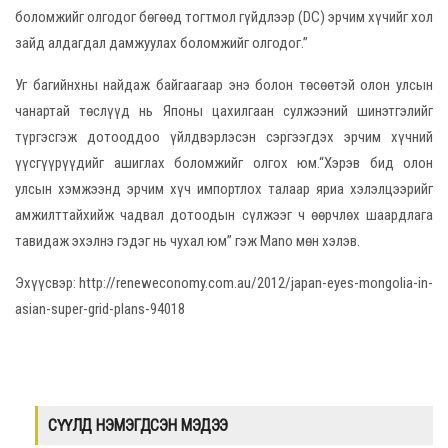
боломжийг олгодог бөгөөд тогтмол гүйдлээр (DC) эрчим хүчийг хол
зайд алдагдал дамжуулах боломжийг олгодог.”
Уг багийнхны найдаж байгаагаар энэ болон төсөөтэй олон улсын
чанартай төслүүд нь Японы цахилгаан сулжээний шинэтгэлийг
түргэсгэж дотооддоо үйлдвэрлэсэн сэргээгдэх эрчим хүчний
үүсгүүрүүдийг ашиглах боломжийг олгох юм.“Хэрэв бид олон
улсын хэмжээнд эрчим хүч импортлох талаар яриа хэлэлцээрийг
амжилттайхийж чадвал дотоодын сүлжээг ч өөрчлөх шаардлага
тавидаж эхэлнэ гэдэг нь чухал юм” гэж Mano мөн хэлэв.
Эхүүсвэр:
http://reneweconomy.com.au/2012/japan-eyes-mongolia-in-
asian-super-grid-plans-94018
СҮҮЛД НЭМЭГДСЭН МЭДЭЭ