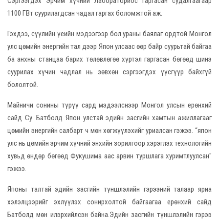
Сэргээгдэх Эрчим хүчний Лабораториос гаргасан судалгаагаар
1100 ГВт суурилагдсан чадал гаргах боломжтой аж.
Гэхдээ, сүүлийн үеийн мэдээгээр бол ураны баялаг ордтой Монгол
улс цөмийн энергийн тал дээр Япон улсаас өөр байр суурьтай байгаа
ба анхны станцаа барих төлөвлөгөө хүртэл гаргасан бөгөөд шинэ
суурилах хүчин чадлал нь зөвхөн сэргээгдэх үүсгүүр байхгүй
бололтой.
Майничи сонины түрүү сард мэдээлснээр Монгол улсын ерөнхий
сайд Су. Батболд Япон улстай эдийн засгийн хамтын ажиллагааг
цөмийн энергийн салбарт ч мөн хөгжүүлэхийг уриалсан гэжээ. “япон
улс нь цөмийн эрчим хүчний энхийн зорилгоор хэрэглэх технологийн
хувьд өндөр бөгөөд Фукушима аас арвин туршлага хуримтлуулсан"
гэжээ.
Японы талтай эдийн засгийн түншлэлийн гэрээний талаар яриа
хэлэлцээрийг эхлүүлэх сонирхолтой байгаагаа ерөнхий сайд
Батболд мөн илэрхийлсэн байна.Эдийн засгийн түншлэлийн гэрээ