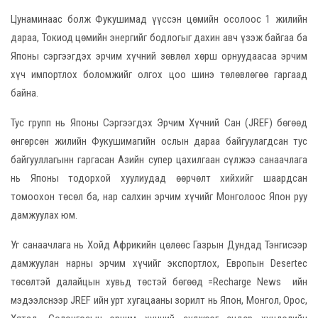
Цунаминаас болж Фукушимад үүссэн цөмийн осолоос 1 жилийн
дараа, Токиод цөмийн энергийг бодлогыг дахин авч үзэж байгаа ба
Японы сэргээгдэх эрчим хүчний зөвлөл хөрш орнуудаасаа эрчим
хүч импортлох боломжийг олгох цоо шинэ төлөвлөгөө гаргаад
байна.
Тус групп нь Японы Сэргээгдэх Эрчим Хүчний Сан (JREF) бөгөөд
өнгөрсөн жилийн Фукушимагийн ослын дараа байгуулагдсан тус
байгууллагынн гаргасан Азийн супер цахилгаан сүлжээ санаачлага
нь Японы тодорхой хуулиудад өөрчөлт хийхийг шаардсан
томоохон төсөл ба, нар салхин эрчим хүчийг Монголоос Япон руу
дамжуулах юм.
Уг санаачлага нь Хойд Африкийн цөлөөс Газрын Дундад Тэнгисээр
дамжуулан нарны эрчим хүчийг экспортлох, Eвропын Desertec
төсөлтэй далайцын хувьд төстэй бөгөөд =Recharge News ийн
мэдээлснээр JREF ийн урт хугацааны зорилт нь Япон, Монгол, Орос,