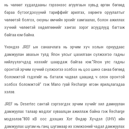
нь чөлөөт худалдааны гэрээнээс агуулгаын хувьд өргөн бөгөөд
бараа бүтээгдэхүүний тариффийг арилгах, хөрөнгө оруулалтыг
чөлөөтэй болгох, оюуны өмчийн эрхийг хамгаалах, болон ажиллах
хүчний чөлөөтэй хөдөлгөөнийг хангах зэрэг асуудлууд багтаж
байгаа юм байна.
Үнэндээ JREF ын санаачлага нь эрчим хүч холын орнуудаас
дамжуулан авахын тулд Япон улсыг цахилгаан сүлжээгээ гадны
нийлүүлэгчдэд нээхийг шаардаж байгаа юм.“Япон улс гадны
оронтой эрчим хүчний сүлжээгээ холбох нь цоо шинэ санаа бөгөөд
боломжтой гэдэгийг нь баталж чадвал цаашид ч олон оронтой
холбох боломжтой” гэж Mano гуай Recharge өгсөн ярилцлагадаа
хэлэв.
JREF нь Desertec сантай сэргээгдэх эрчим хүчийг хил дамнуулан
дамжуулах талаар мэдлэг хуваалцан ажиллаж байна гэж Recharge
мэдээлэв.“800 кВ оос дээших Хэт Өндөр Хүчдэл (UHV) ийн
дамжуулах шугам нь ганц шугамаар их хэмжээний чадал дамжуулах