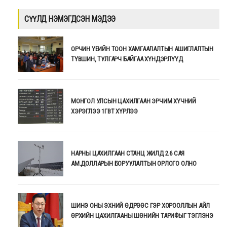
СҮҮЛД НЭМЭГДСЭН МЭДЭЭ
ОРЧИН ҮЕИЙН ТООН ХАМГААЛАЛТЫН АШИГЛАЛТЫН
ТҮВШИН, ТУЛГАРЧ БАЙГАА ХҮНДЭРЛҮҮД
МОНГОЛ УЛСЫН ЦАХИЛГААН ЭРЧИМ ХҮЧНИЙ
ХЭРЭГЛЭЭ 1ГВТ ХҮРЛЭЭ
НАРНЫ ЦАХИЛГААН СТАНЦ ЖИЛД 2.6 САЯ
АМ.ДОЛЛАРЫН БОРУУЛАЛТЫН ОРЛОГО ОЛНО
ШИНЭ ОНЫ ЭХНИЙ ӨДРӨӨС ГЭР ХОРООЛЛЫН АЙЛ
ӨРХИЙН ЦАХИЛГААНЫ ШӨНИЙН ТАРИФЫГ ТЭГЛЭНЭ