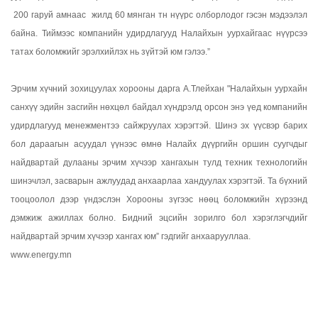
200 гаруй амнаас жилд 60 мянган тн нүүрс олборлодог гэсэн мэдээлэл
байна. Тиймээс компанийн удирдлагууд Налайхын уурхайгаас нүүрсээ
татах боломжийг эрэлхийлэх нь зүйтэй юм гэлээ.”
Эрчим хүчний зохицуулах хорооны дарга А.Тлейхан "Налайхын уурхайн
санхүү эдийн засгийн нөхцөл байдал хүндрэлд орсон энэ үед компанийн
удирдлагууд менежментээ сайжруулах хэрэгтэй. Шинэ эх үүсвэр барих
бол дараагын асуудал үүнээс өмнө Налайх дүүргийн оршин суугчдыг
найдвартай дулааны эрчим хүчээр хангахын тулд техник технологийн
шинэчлэл, засварын ажлуудад анхаарлаа хандуулах хэрэгтэй. Та бүхний
тооцоолол дээр үндэслэн Хорооны зүгээс нөөц боломжийн хүрээнд
дэмжиж ажиллах болно. Бидний эцсийн зорилго бол хэрэглэгчдийг
найдвартай эрчим хүчээр хангах юм” гэдгийг анхаарууллаа.
www.energy.mn