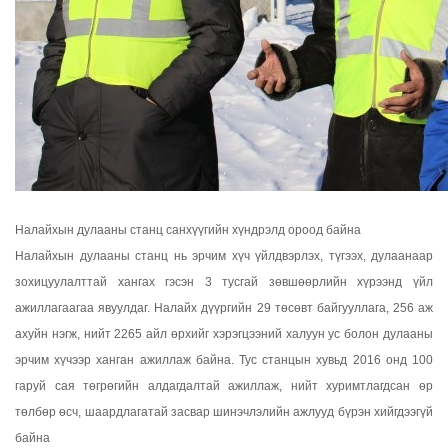
Налайхын дулааны станц санхүүгийн хүндрэлд ороод байна
Налайхын дулааны станц нь эрчим хүч үйлдвэрлэх, түгээх, дулаанаар
зохицуулалттай хангах гэсэн 3 тусгай зөвшөөрлийн хүрээнд үйл
ажиллагаагаа явуулдаг. Налайх дүүргийн 29 төсөвт байгууллага, 256 аж
ахуйн нэгж, нийт 2265 айл өрхийг хэрэгцээний халуун ус болон дулааны
эрчим хүчээр ханган ажиллаж байна. Тус станцын хувьд 2016 онд 100
гаруй сая төгрөгийн алдагдалтай ажиллаж, нийт хуримтлагдсан өр
төлбөр өсч, шаардлагатай засвар шинэчлэлийн ажлууд бүрэн хийгдээгүй
байна