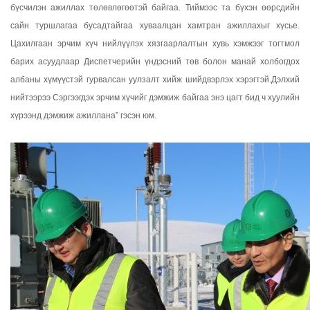
бүсчилэн ажиллах төлөвлөгөөтэй байгаа. Тиймээс та бүхэн өөрсдийн
сайн туршлагаа бусадтайгаа хуваалцан хамтран ажиллахыг хүсье.
Цахилгаан эрчим хүч нийлүүлэх хязгаарлалтын хувь хэмжээг тогтмол
барих асуудлаар Диспетчерийн үндэсний төв болон манай холбогдох
албаны хүмүүстэй гурвалсан уулзалт хийж шийдвэрлэх хэрэгтэй.Дэлхий
нийтээрээ Сэргээгдэх эрчим хүчийг дэмжиж байгаа энэ цагт бид ч хуулийн
хүрээнд дэмжиж ажиллана” гэсэн юм.