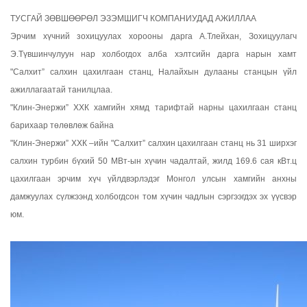
ТУСГАЙ ЗӨВШӨӨРӨЛ ЭЗЭМШИГЧ КОМПАНИУДАД АЖИЛЛАА
Эрчим хүчний зохицуулах хорооны дарга А.Тлейхан, Зохицуулагч
Э.Түвшинчулуун нар холбогдох алба хэлтсийн дарга нарын хамт
"Салхит” салхин цахилгаан станц, Налайхын дулааны станцын үйл
ажиллагаатай танилцлаа.
"Клин-Энержи” ХХК хамгийн хямд тарифтай нарны цахилгаан станц
барихаар төлөвлөж байна
"Клин-Энержи” ХХК –ийн "Салхит” салхин цахилгаан станц нь 31 ширхэг
салхин турбин бүхий 50 МВт-ын хүчин чадалтай, жилд 169.6 сая кВт.ц
цахилгаан эрчим хүч үйлдвэрлэдэг Монгол улсын хамгийн анхны
дамжуулах сүлжээнд холбогдсон том хүчин чадлын сэргээгдэх эх үүсвэр
юм.