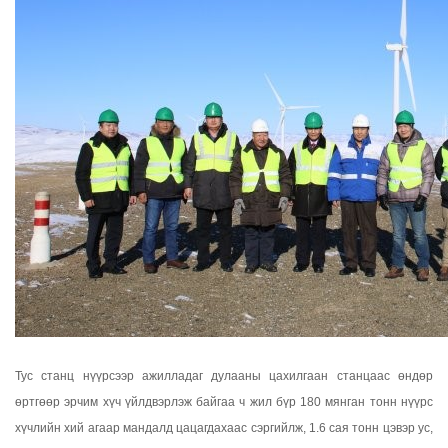
Тус станц нүүрсээр ажилладаг дулааны цахилгаан станцаас өндөр
өртгөөр эрчим хүч үйлдвэрлэж байгаа ч жил бүр 180 мянган тонн нүүрс
хүчлийн хий агаар мандалд цацагдахаас сэргийлж, 1.6 сая тонн цэвэр ус,