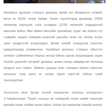
Налайхын дулааны станцын дулааны эрчим хүч үйлдвэрлэх нэгжийн
өртөг нь 36200 төгрөг байдаг. Харин хэрэглэгчдэд дунджаар 23500
төгрөгөөр борлуулж, нэгж тутамдаа 12700 төгрөгийн алдагдалтай
ажиллаж байна. Мөн Шивээ-Овоогийн уурхайгаас нүүрс авч байгаа тул
тээврийн зардал нэмэгдэж нүүрсний уурхайд төлөх өр төлбөр өссөн
зэрэг хүндрэлтэй асуудлуудаа Эрчим хүчний зохицуулах хорооны
удирдлагуудад уламжиллаа. Налайхын дулааны станцын гүйцэтгэх
захирал Ц.Минжинхүү бидэнд үүсээд байгаа эдгээр асуудлуудаас үүдэн
Налайх дүүргийн иргэдийг дулааны эрчим хүчээр найдвартай хангахад
хүндрэл үүсч байна. Тиймээс цаашид өсөн нэмэгдэж байгаа хэрэглээг
хангахын тулд шинэ эх үүсвэр барих хэрэгтэй байгаа тухай
танилцууллаа.
Уулзалтын үеэр Эрчим хүчний зохицуулах хорооны зохицуулагч
Э.Түвшинчулуун "Танай станцын өр төлбөрийн ихэнх хувийг нүүрсний
уурхайд төлөх төлбөр эзлэж байна. Албан бус мэдээгээр Налайх дүүрэгт