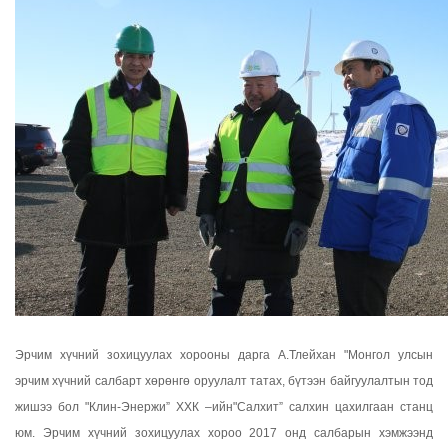
Эрчим хүчний зохицуулах хорооны дарга А.Тлейхан "Монгол улсын
эрчим хүчний салбарт хөрөнгө оруулалт татах, бүтээн байгуулалтын тод
жишээ бол "Клин-Энержи” ХХК –ийн"Салхит” салхин цахилгаан станц
юм. Эрчим хүчний зохицуулах хороо 2017 онд салбарын хэмжээнд