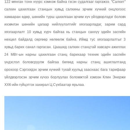
122 мянган тонн нүүрс хэмнэж байна гэсэн судалгааг гаргажээ. "Салхит”
салхин цахилгаан станцын хувьд салхины эрчим хүчний онцлогоос
хамааран өдөр, шөнийн турш цахилгаан эрчим хүч үйлдвэрлэдэг боловч
ихэвчлэн шөнийн цагаар нийлүүлэлтийг хязгаарладаг, зарим сард
хязгаарлалт 10 хувьд хүрч байгаа нь станцын санхүү эдийн засгийн
нөхцөл байдалд сөргөөр нөлөөлж байна. Иймд тус хязгаарлалтыг 3
хувьд барих санал гаргасан. Цаашид салхин станцтай хавсарч ажиллах
24 МВт-ын нарны цахилгаан станц барихаар техник эдийн засгийн
үндэслэл боловсруулж байгаа бөгөөд нарны станц ашиглалтанд
орохоор Сэргээгдэх эрчим хүчний тухай хуульд зааснаас бага тарифаар
үйлдвэрлэсэн эрчим хүчээ борлуулах боломжтой хэмээн Клин Энержи
ХХК-ийн гүйцэтгэх захирал Ц.Сүхбаатар ярьлаа.