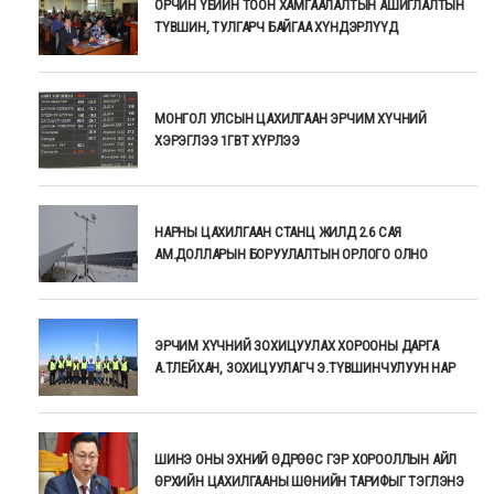
ОРЧИН ҮЕИЙН ТООН ХАМГААЛАЛТЫН АШИГЛАЛТЫН
ТҮВШИН, ТУЛГАРЧ БАЙГАА ХҮНДЭРЛҮҮД
МОНГОЛ УЛСЫН ЦАХИЛГААН ЭРЧИМ ХҮЧНИЙ
ХЭРЭГЛЭЭ 1ГВТ ХҮРЛЭЭ
НАРНЫ ЦАХИЛГААН СТАНЦ ЖИЛД 2.6 САЯ
АМ.ДОЛЛАРЫН БОРУУЛАЛТЫН ОРЛОГО ОЛНО
ЭРЧИМ ХҮЧНИЙ ЗОХИЦУУЛАХ ХОРООНЫ ДАРГА
А.ТЛЕЙХАН, ЗОХИЦУУЛАГЧ Э.ТҮВШИНЧУЛУУН НАР
ШИНЭ ОНЫ ЭХНИЙ ӨДРӨӨС ГЭР ХОРООЛЛЫН АЙЛ
ӨРХИЙН ЦАХИЛГААНЫ ШӨНИЙН ТАРИФЫГ ТЭГЛЭНЭ