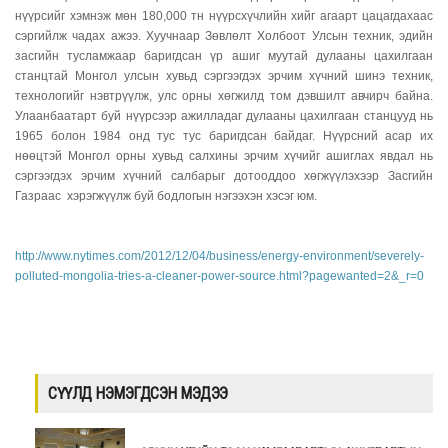
нүүрсийг хэмнэж мөн 180,000 тн нүүрсхүчлийн хийг агаарт цацагдахаас
сэргийлж чадах ажээ. Хуучнаар Зөвлөлт Холбоот Улсын техник, эдийн
засгийн тусламжаар баригдсан үр ашиг муутай дулааны цахилгаан
станцтай Монгол улсын хувьд сэргээгдэх эрчим хүчний шинэ техник,
технологийг нэвтрүүлж, улс орны хөгжилд том дэвшилт авчирч байна.
Улаанбаатарт буй нүүрсээр ажилладаг дулааны цахилгаан станцууд нь
1965 болон 1984 онд тус тус баригдсан байдаг. Нүүрсний асар их
нөөцтэй Монгол орны хувьд салхины эрчим хүчийг ашиглах явдал нь
сэргээгдэх эрчим хүчний салбарыг дотооддоо хөгжүүлэхээр Засгийн
Газраас хэрэгжүүлж буй бодлогын нэгээхэн хэсэг юм.
http://www.nytimes.com/2012/12/04/business/energy-environment/severely-
polluted-mongolia-tries-a-cleaner-power-source.html?pagewanted=2&_r=0
СҮҮЛД НЭМЭГДСЭН МЭДЭЭ