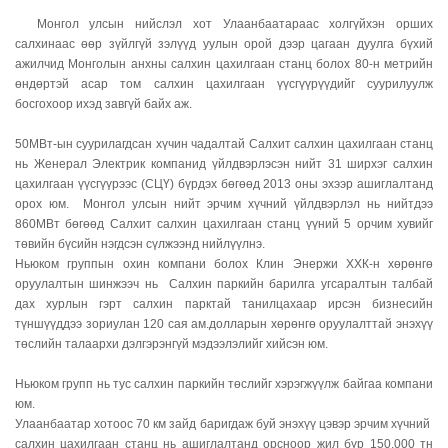
Монгол улсын нийслэл хот Улаанбаатараас холгүйхэн орших
салхинаас өөр зүйлгүй зэлүүд уулын орой дээр цагаан дуулга бүхий
ажилчид Монголын анхны салхин цахилгаан станц болох 80-н метрийн
өндөртэй асар том салхин цахилгаан үүсгүүрүүдийг суурилуулж
босгохоор ихэд завгүй байх аж.
50МВт-ын суурилагдсан хүчин чадалтай Салхит салхин цахилгаан станц
нь Женерал Электрик компанид үйлдвэрлэсэн нийт 31 ширхэг салхин
цахилгаан үүсгүүрээс (СЦҮ) бүрдэх бөгөөд 2013 оны эхээр ашиглалтанд
орох юм. Монгол улсын нийт эрчим хүчний үйлдвэрлэл нь нийтдээ
860МВт бөгөөд Салхит салхин цахилгаан станц үүний 5 орчим хувийг
төвийн бүсийн нэгдсэн сүлжээнд нийлүүлнэ.
Ньюком группын охин компани болох Клин Энержи ХХК-н хөрөнгө
оруулалтын шинжээч нь Салхин паркийн барилга угсаралтын талбай
дах хурлын гэрт салхин парктай танилцахаар ирсэн бизнесийн
түншүүддээ зориулан 120 сая ам.долларын хөрөнгө оруулалттай энэхүү
төслийн талаархи дэлгэрэнгүй мэдээлэлийг хийсэн юм.
Ньюком групп нь тус салхин паркийн төслийг хэрэгжүүлж байгаа компани
юм.
Улаанбаатар хотоос 70 км зайд баригдаж буй энэхүү цэвэр эрчим хүчний
салхин цахилгаан станц нь ашиглалтанд орсноор жил бүр 150,000 тн