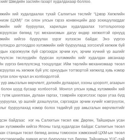
хийг Шведийн засгийн газарт худалдахаар боллоо.
мжийн хий худалдаалaх тухай Салхитын төслийг “Цэвэр Хөгжлийн
низм (ЦХМ)” гэх олон улсын гэрээ конвенцийн дор зохицуулагддаг
мжийн хийг бууруулах, харилцан худалдаалах тогтолцоогоор
всруулсан бөгөөд тус механизмын дагуу өндөр хөгжилтэй орнууд
мжийн хийгээ бууруулах үүрэг хүлээсэн байдаг. Энэ үүргээ
үүлэхдээ дотооддоо хүлэмжийн хийг бууруулаад зогсохгүй хөгжиж буй
удын хэрэгжүүлж буй сэргээгдэх эрчим хүч, эрчим хүчний үр ашгийг
лүүлсэн төслүүдийн буурсан хүлэмжийн хийг худалдан авсанаар
йн үүргээ биелүүлсэнд тооцуулдаг. Ийм төрлийн механизмаар төсөл
всруулах нь хөгжиж буй улс орнуудын тогтвортой хөгжилд хувь нэмэр
үлэх олон чухал ач холбогдолтой.
 уур амьсгалын өөрчлөлт, дэлхийн дулаарал, озоны цооролт, агаарын
 болон шууд бусаар холбоотой. Монгол улсын хувьд хүлэмжийн хий
 түлж цахилгаан, дулаан гаргах, тээврийн хэрэгслээс гарах утаа бүгд
уруулах, үр ашгийг дээшлүүлэх, сэргээгдэх эрчим хүчийг нэвтрүүлэх,
лыг бууруулахад нэмэр болох төдийгүй уур амьсгалын өөрчлөлтийг
дсэн байдгаас нэг нь Салхитын төсөл юм. Дөргөн, Тайширын усан
сан хүлэмжийн хийгээ Японы талд худалдсан байдаг. Салхитын төсөл
гаан станцын төсөл бөгөөд анхны томоохон хэмжээний ЦХМ-ын төсөл
үрстөрөгчийн давхар исэл бууруулах тул Дөргөн, Тайширын УЦС-тай