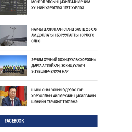
МОНГОЛ УЛСЫН ЦАХИЛГААН ЭРЧИМ
ХҮЧНИЙ ХЭРЭГЛЭЭ 1ГВТ ХҮРЛЭЭ
НАРНЫ ЦАХИЛГААН СТАНЦ ЖИЛД 2.6 САЯ
АМ.ДОЛЛАРЫН БОРУУЛАЛТЫН ОРЛОГО
ОЛНО
ЭРЧИМ ХҮЧНИЙ ЗОХИЦУУЛАХ ХОРООНЫ
ДАРГА А.ТЛЕЙХАН, ЗОХИЦУУЛАГЧ
Э.ТҮВШИНЧУЛУУН НАР
ШИНЭ ОНЫ ЭХНИЙ ӨДРӨӨС ГЭР
ХОРООЛЛЫН АЙЛ ӨРХИЙН ЦАХИЛГААНЫ
ШӨНИЙН ТАРИФЫГ ТЭГЛЭНЭ
FACEBOOK