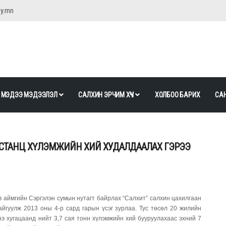
gy.mn
МЭДЭЭ МЭДЭЭЛЭЛ
САЛХИН ЭРЧИМ ХҮЧ
ХОЛБОО БАРИХ
САН
СТАНЦ ХҮЛЭМЖИЙН ХИЙ ХУДАЛДААЛАХ ГЭРЭЭ
 аймгийн Сэргэлэн сумын нутагт байрлах “Салхит” салхин цахилгаан
йгуулж 2013 оны 4-р сард гарын үсэг зурлаа. Тус төсөл 20 жилийн
нэ хугацаанд нийт 3,7 сая тонн хүлэмжийн хий бууруулахаас эхний 7