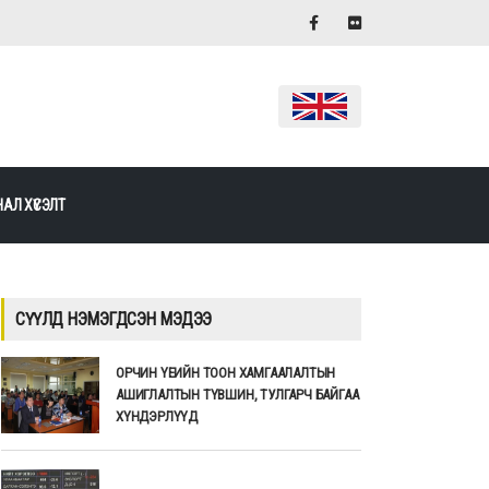
АЛ ХҮСЭЛТ
СҮҮЛД НЭМЭГДСЭН МЭДЭЭ
ОРЧИН ҮЕИЙН ТООН ХАМГААЛАЛТЫН
АШИГЛАЛТЫН ТҮВШИН, ТУЛГАРЧ БАЙГАА
ХҮНДЭРЛҮҮД