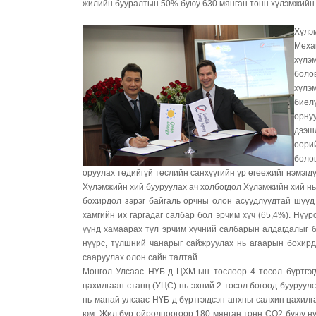
жилийн бууралтын 50% буюу 630 мянган тонн хүлэмжийн 
Хүлэ
Меха
хүлэ
боло
хүлэ
биел
орну
дээш
өөри
боло
оруулах төдийгүй төслийн санхүүгийн үр өгөөжийг нэмэгдү
Хүлэмжийн хий бууруулах ач холбогдол Хүлэмжийн хий нь
бохирдол зэрэг байгаль орчны олон асуудлуудтай шууд
хамгийн их гаргадаг салбар бол эрчим хүч (65,4%). Нүүрс
үүнд хамаарах тул эрчим хүчний салбарын алдагдалыг бу
нүүрс, түлшний чанарыг сайжруулах нь агаарын бохирд
сааруулах олон сайн талтай.
Монгол Улсаас НҮБ-д ЦХМ-ын төслөөр 4 төсөл бүртгэг
цахилгаан станц (УЦС) нь эхний 2 төсөл бөгөөд бууруул
нь манай улсаас НҮБ-д бүртгэгдсэн анхны салхин цахил
юм. Жил бүр ойролцоогоор 180 мянган тонн СО2 буюу нү