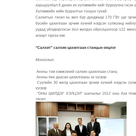
харьцуулбал 6 дахин их хүлэмжийн хийг бууруулна гэсэн ү
Хүлэмжийн хийн бууралтыг тооцох тухай
Салхитын төсөл нь жил бүр дунджаар 170 ГВт цаг эрчим
бүсийн цахилгаан эрчим хүчний нэгдсэн сүлжээнд нийл
уудад үйлдвэрлэсэн бол жилдээ ойролцоогоор 122 мянга
агаарт гаргах юм.
“Салхит” салхин цахилгаан станцын онцлог
Монголын:
Анхны том хэмжээний салхин цахилгаан станц
Анхны бие даасан цахилгааны эх үүсвэр
Сүүлийн 30 жилд цахилгаан эрчим хүчний нэгдсэн сүлж
үүсвэр
“ОНЫ ШИЛДЭГ ХЭЛЦЭЛ” шагналыг 2012 оны Ази Номхон
төсөл