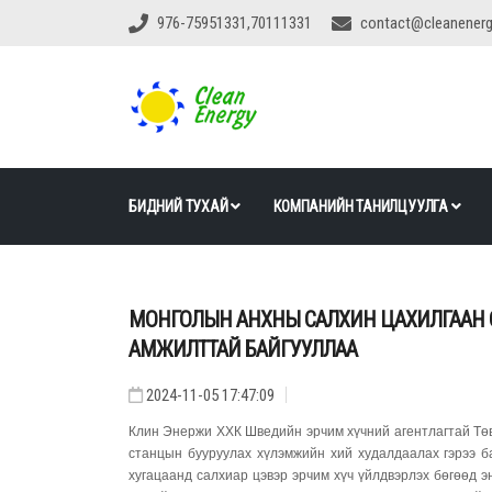
976-75951331,70111331
contact@cleanener
БИДНИЙ ТУХАЙ
КОМПАНИЙН ТАНИЛЦУУЛГА
МОНГОЛЫН АНХНЫ САЛХИН ЦАХИЛГААН 
АМЖИЛТТАЙ БАЙГУУЛЛАА
2024-11-05 17:47:09
Клин Энержи ХХК Шведийн эрчим хүчний агентлагтай Төв
станцын бууруулах хүлэмжийн хий худалдаалах гэрээ ба
хугацаанд салхиар цэвэр эрчим хүч үйлдвэрлэх бөгөөд э