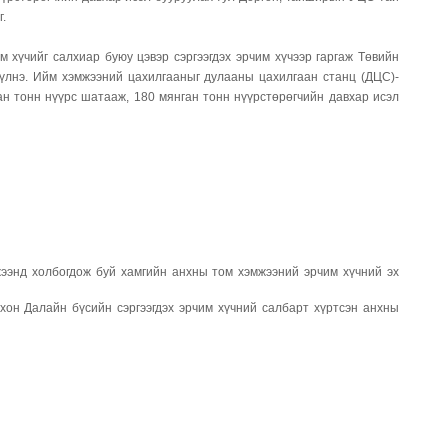
г.
 хүчийг салхиар буюу цэвэр сэргээгдэх эрчим хүчээр гаргаж Төвийн
үүлнэ. Ийм хэмжээний цахилгааныг дулааны цахилгаан станц (ДЦС)-
н тонн нүүрс шатааж, 180 мянган тонн нүүрстөрөгчийн давхар исэл
ээнд холбогдож буй хамгийн анхны том хэмжээний эрчим хүчний эх
 Далайн бүсийн сэргээгдэх эрчим хүчний салбарт хүртсэн анхны