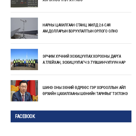
НАРНЫ ЦАХИЛГААН СТАНЦ ЖИЛД 2.6 САЯ
АМ.ДОЛЛАРЫН БОРУУЛАЛТЫН ОРЛОГО ОЛНО
ЭРЧИМ ХҮЧНИЙ ЗОХИЦУУЛАХ ХОРООНЫ ДАРГА
А.ТЛЕЙХАН, ЗОХИЦУУЛАГЧ Э.ТҮВШИНЧУЛУУН НАР
ШИНЭ ОНЫ ЭХНИЙ ӨДРӨӨС ГЭР ХОРООЛЛЫН АЙЛ
ӨРХИЙН ЦАХИЛГААНЫ ШӨНИЙН ТАРИФЫГ ТЭГЛЭНЭ
FACEBOOK