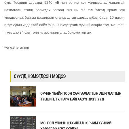
буй. Төслийн хүрээнд 9240 мВт-ын эрчим хүч үйлдвэрлэх чадалтай
цахилгаан станц баригдах бөгөөд энэ нь Монгол Улсад эрчим хүч
үйлдвэрлэж байгаа цахилгаан станцуудтай харьцуулбал бараг 10 дахин
илүү хүчин чадалтай байх гэнэ. Энэхүү эрчим хүчний аварга том "мангас”-
т жилдээ 34 сая тонн нүүрс нийлүүлэх боломжтой аж.
www.energy.mn
СҮҮЛД НЭМЭГДСЭН МЭДЭЭ
ОРЧИН ҮЕИЙН ТООН ХАМГААЛАЛТЫН АШИГЛАЛТЫН
ТҮВШИН, ТУЛГАРЧ БАЙГАА ХҮНДЭРЛҮҮД
МОНГОЛ УЛСЫН ЦАХИЛГААН ЭРЧИМ ХҮЧНИЙ
ХЭРЭГЛЭЭ 1ГВТ ХҮРЛЭЭ