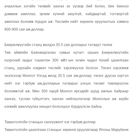
ачааллын хэтийн төлвийг хангах эх үүсвэр бий болох, бие биенээ
дэмжиж ажиллах, эрчим хүчний аюулгүй, найдвартай, тогтвортой
ажиллах боломж бүрдэх аж. Төслийн нийт хөрөнгө оруулалтын хэмжээ
800-900 сая ам.доллар.
Бөөрөлжүүтийн станц жилдээ 35.5 сая долларыг татварт төлнө
Төв аймгийн Баянжаргалан сумын нутагт орших Бөөрөлжүүтийн
нүүрсний ордыг түшиглэн 300 мВт-ын хүчин чадал бүхий цахилгаан
станц, уурхайн нэгдмэл төслийг хэрэгжүүлэх болсон. Төсөл хэрэгжиж
эхэлснээр Монгол Улсад жилд 35.5 сая ам.доллар, төсөл дуусах хүртэл
нийт нэг тэрбум ам.долларын татварыг улсын төсөвт төвлөрүүлэх
боломжтой аж. Мөн 300 гаруй Монгол иргэдийг шууд ажлын байраар
хангах, туслан гүйцэтгэгч, ханган нийлүүлэгчээр Монголын аж ахуйн
нэгжийг ажиллуулах нөхцөл бололцоог бүрдүүлсэн байна.
Тавантолгойн станцын санхүүжилт нэг тэрбум доллар
Тавантолгойн цахилгаан станцын хөрөнгө оруулагчаар Японы Марубени