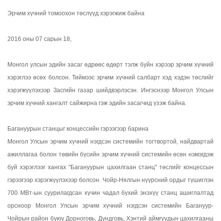
Эрчим хүчний томоохон төслүүд хэрэгжиж байна
2016 оны 07 сарын 18,
Монгол улсын эдийн засаг өдрөөс өдөрт тэлж буйн хэрээр эрчим хүчний
хэрэглээ өсөх болсон. Тиймээс эрчим хүчний салбарт хэд хэдэн төслийг
хэрэгжүүлэхээр Засгийн газар шийдвэрлэсэн. Ингэснээр Монгол Улсын
эрчим хүчний хангалт сайжирна гэж эдийн засагчид үзэж байна.
Багануурын станцыг концессийн гэрээгээр барина
Монгол Улсын эрчим хүчний нэгдсэн системийн тогтвортой, найдвартай
ажиллагаа болон төвийн бүсийн эрчим хүчний системийн өсөн нэмэгдэж
буй хэрэглээг хангах "Багануурын цахилгаан станц" төслийг концессын
гэрээгээр хэрэгжүүлэхээр болсон. Чойр-Нялгын нүүрсний ордыг түшиглэн
700 МВт-ын суурилагдсан хүчин чадал бүхий энэхүү станц ашиглалтад
орсноор Монгол Улсын эрчим хүчний нэгдсэн системийн Багануур-
Чойрын район буюу Дорноговь, Дундговь, Хэнтий аймгуудын цахилгааны