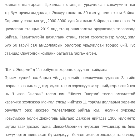
компани шалгарсан. Цахилгаан станцын урьдчилсан санхүүжилт нэг
тэрбум орчим ам.доллар. Энэхүү төсөл нь 30 жил үргэлжлэх юм байна.
Барилга угсралтын үед 2000-3000 хүнийг ажлын байраар хангах гэнэ. Уг
цахилгаан станцыг 2019 онд станц ашиглалтад оруулахаар төлөвлөөд
байгаа. Тавантолгойн цахилгаан станц төсөл хэрэгжсэнээр улсад жил
бүр 50 гаруй сая ам.долларын орлогоор урьдчилсан тооцоо бий. Тус
станцад Оюутолгой компани баталгаа гаргаж өгсөн.
"Шивэ Энержи”-д 11 тэрбумын хөрөнгө оруулалт хийгдэнэ
Эрчим хүчний салбарын үйлдвэрлэлийг нэмэгдүүлэх үүднээс Засгийн
газраас энэ чиглэлд хэд хэдэн төсөл хэрэгжүүлэхээр шийдвэрлэсний нэг
нь "Шивээ Энержи” төсөл юм. "Шивээ Энержи” төсөл амжилттай
хэрэгжиж эхэлснээр Монгол Улсад нийтдээ 11 тэрбум долларын хөрөнгө
оруулалт орж ирэхээр төлөвлөгдөж байгаа юм. Төслийн хүрээнд
Говьсүмбэр болон Дорноговь аймгаар дамжин нийтдээ 1300 километр
шугам тавигдахаас гадна Шивээ-Овоогийн нүүрсийг түүхийгээр нь биш
нэмүү өртөг шингээсэн бүтээгдэхүүн болгон экспортолохоор төлөвлөөд