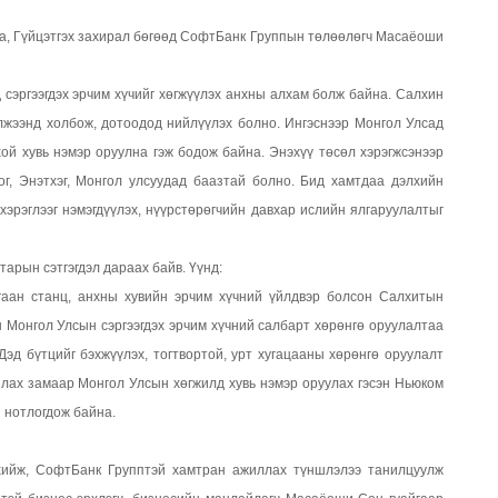
а, Гүйцэтгэх захирал бөгөөд СофтБанк Группын төлөөлөгч Масаёоши
сэргээгдэх эрчим хүчийг хөгжүүлэх анхны алхам болж байна. Салхин
үлжээнд холбож, дотоодод нийлүүлэх болно. Ингэснээр Монгол Улсад
ой хувь нэмэр оруулна гэж бодож байна. Энэхүү төсөл хэрэгжсэнээр
г, Энэтхэг, Монгол улсуудад баазтай болно. Бид хамтдаа дэлхийн
 хэрэглээг нэмэгдүүлэх, нүүрстөрөгчийн давхар ислийн ялгаруулалтыг
арын сэтгэгдэл дараах байв. Үүнд:
гаан станц, анхны хувийн эрчим хүчний үйлдвэр болсон Салхитын
 Монгол Улсын сэргээгдэх эрчим хүчний салбарт хөрөнгө оруулалтаа
эд бүтцийг бэхжүүлэх, тогтвортой, урт хугацааны хөрөнгө оруулалт
лах замаар Монгол Улсын хөгжилд хувь нэмэр оруулах гэсэн Ньюком
 нотлогдож байна.
хийж, СофтБанк Групптэй хамтран ажиллах түншлэлээ танилцуулж