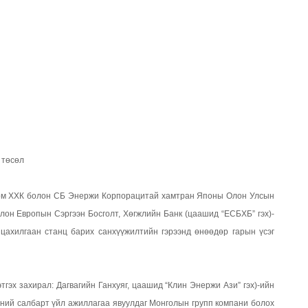
 төсөл
ком ХХК болон СБ Энержи Корпорацитай хамтран Японы Олон Улсын
он Европын Сэргээн Босголт, Хөгжлийн Банк (цаашид “ЕСБХБ” гэх)-
цахилгаан станц барих санхүүжилтийн гэрээнд өнөөдөр гарын үсэг
тгэх захирал: Дагвагийн Ганхуяг, цаашид “Клин Энержи Ази” гэх)-ийн
үчний салбарт үйл ажиллагаа явуулдаг Монголын групп компани болох