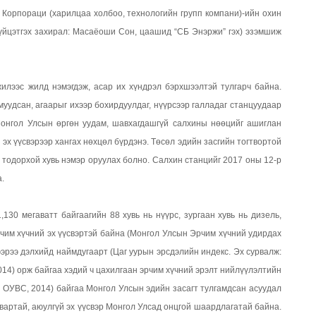
 Корпораци (харилцаа холбоо, технологийн групп компани)-ийн охин
үйцэтгэх захирал: Maсаёоши Сон, цаашид “СБ Энэржи” гэх) эзэмшиж
илээс жилд нэмэгдэж, асар их хүндрэл бэрхшээлтэй тулгарч байна.
муудсан, агаарыг ихээр бохирдуулдаг, нүүрсээр галладаг станцуудаар
Монгол Улсын өргөн уудам, шавхагдашгүй салхины нөөцийг ашиглан
й эх үүсвэрээр хангах нөхцөл бүрдэнэ. Төсөл эдийн засгийн тогтвортой
д тодорхой хувь нэмэр оруулах болно. Салхин станцийг 2017 оны 12-р
.
130 мегаватт байгаагийн 88 хувь нь нүүрс, зургаан хувь нь дизель,
 эрчим хүчний эх үүсвэртэй байна (Монгол Улсын Эрчим хүчний удирдах
ээрээ дэлхийд наймдугаарт (Цаг уурын эрсдэлийн индекс. Эх сурвалж:
) орж байгаа хэдий ч цахилгаан эрчим хүчний эрэлт нийлүүлэлтийн
: ОУВС, 2014) байгаа Монгол Улсын эдийн засагт тулгамдсан асуудал
йдвартай, аюулгүй эх үүсвэр Монгол Улсад онцгой шаардлагатай байна.