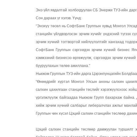
Энэ үйл явдалтай холбогдуулан СБ Энержи ТУЗ-ийн дарг
Сон дараах үг хэлэв. Үүнд:
“Энэхүү төсөл нь СофтБанк Группын хувьд Монгол Улсад 
станцийн үйлдвэрлэсэн эрчим хүчийг үндэсний түгээх с
эрчим хүчний тогтвортой нийлүүлэлтийг хангахад тодорх
СофтБанк Группын сэргээгдэх эрчим хүчний бизнес Япо
хэмжээний бизнесээ өргөжүүлж, сэргээгдэх эрчим хүчний
бууруулахын төлөө ажиллана.”
Ньюком Группын ТУЗ-ийн дарга Цэрэнпунцагийн Болдбаат
“Өнөөдрийг хүртэл Монгол Улсын анхны салхин цахил
салхин цахилгаан станцийн төслийг хэрэгжүүлснээс хойш
үргэлжлүүлж байгаадаа Ньюком Групп бахархаж байна. Д
хийж эрчим хүчний салбарыг либералчлах ажлыг манлай
Группын чин хүсэл Цэций салхин станцийн төслөөр дахин
Цэций салхин станцийн төслөөр дамжуулан туршилт 