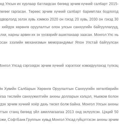
нд Улсын их хурлаар батлагдсан бөгөөд эрчим хүчний салбарт 2015-
лөгөөг гаргасан. Төрөөс эрчим хүчний салбарт баримтлах бодлогод
двэрлэлд эзлэх хувь хэмжээ 2020 он гэхэд 20 хувь, 2030 он гэхэд 30
 хийгдэх хөрөнгө оруулалтыг олон улсын санхүүгийн байгууллагууд,
лхи, нарны арвин их эх үүсвэрийг ашиглахаар заасан. Монгол Улс нь
арсан зээлийн механизмын меморандумыг Япон Улстай байгуулсан
гол Улсад сэргээгдэх эрчим хүчний хэрэглээг нэмэгдүүлэхэд түлхэц
ийн Хувийн Салбарын Хөрөнгө Оруулалтын Санхүүгийн хөтөлбөрийн
айгаа төслийн санхүүжилтийн анхны долларын хэлцэл, Ньюком болон
гдэх эрчим хүчний хоёр дахь төсөл болж байна. Монгол Улсын анхны
ттын станц бөгөөд үйл ажиллагаагаа 2013 онд эхлүүлсэн. Цэций 50
ржи, СофтБанк Группын хувьд Монгол Улсад гүйцэтгэсэн анхны эрчим