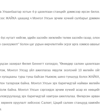
 Улаанбаатар хотын 4-р цахилгаан станцийг дэмжсээр ирсэн билээ.
үднээс ЖАЙКА цаашид ч Монгол Улсын эрчим хүчний салбарыг дэмжин
үс нутагт нийгэм, эдийн засгийн хөгжлийн төлөө засгийн газар, олон
н санхүүжилт” болон цаг уурын өөрчлөлтийн эсрэг арга хэмжээ авахыг
уцсан захирал Филип Беннетт хэлэхдээ, "Өнөөдөр салхин цахилгаан
глэж, Монгол Улсад үйл ажиллагаа явуулж эхэлсний 10 жилийн ойг
ан хугацааны турш түнш байсан Ньюком, шинэ түншүүд болох ЖАЙКА,
лон талархаж байна. Монгол Улсын эрх баригчидтай найман жилийн
олж байна. Монгол Улсын сэргээгдэх эрчим хүчний асар их нөөцийг
оловсруулахад эрх баригчидтай хамтран ажиллалаа. Өнгөрсөн арван
 хөрөнгө оруулалт хийснээс Салхит, Цэций салхин станцууд хамгийн
в.