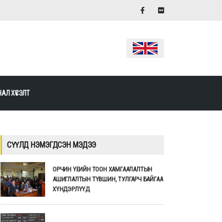
АЛ ХҮСЭЛТ
СҮҮЛД НЭМЭГДСЭН МЭДЭЭ
ОРЧИН ҮЕИЙН ТООН ХАМГААЛАЛТЫН
АШИГЛАЛТЫН ТҮВШИН, ТУЛГАРЧ БАЙГАА
ХҮНДЭРЛҮҮД