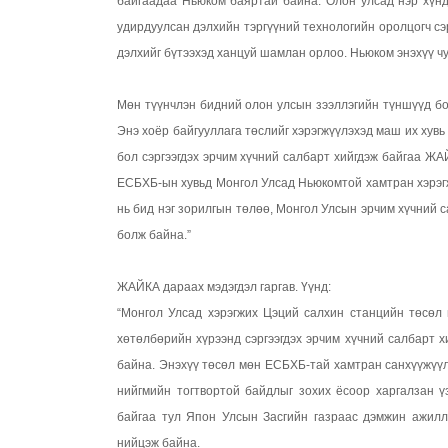
байгаадаа Ньюком баяртай байна. Олон улсад нэр хүнд
удирдуулсан дэлхийн тэргүүний технологийн оролцогч сэр
дэлхийг бүтээхэд ханцуй шамлан орлоо. Ньюком энэхүү ч
Мөн түүнчлэн бидний олон улсын зээллэгийн түншүүд б
Энэ хоёр байгууллага төслийг хэрэгжүүлэхэд маш их хувь
бол сэргээгдэх эрчим хүчний салбарт хийгдэж байгаа Ж
ЕСБХБ-ын хувьд Монгол Улсад Ньюкомтой хамтран хэрэгж
нь бид нэг зорилгын төлөө, Монгол Улсын эрчим хүчний 
болж байна.”
ЖАЙКА дараах мэдэгдэл гаргав. Үүнд:
“Монгол Улсад хэрэгжих Цэций салхин станцийн төсө
хөтөлбөрийн хүрээнд сэргээгдэх эрчим хүчний салбарт 
байна. Энэхүү төсөл мөн ЕСБХБ-тай хамтран санхүүжүүл
нийгмийн тогтвортой байдлыг зохих ёсоор харгалзан үз
байгаа тул Япон Улсын Засгийн газраас дэмжин ажилл
нийцэж байна.