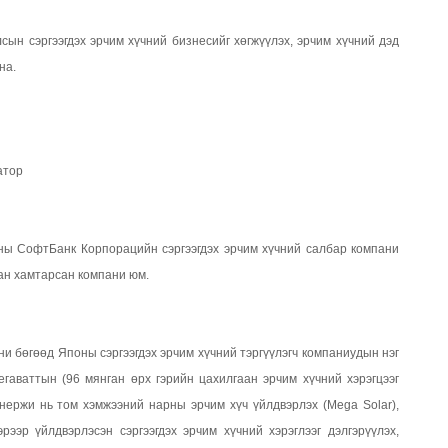
н сэргээгдэх эрчим хүчний бизнесийг хөгжүүлэх, эрчим хүчний дэд
на.
ратор
ы СофтБанк Корпорацийн сэргээгдэх эрчим хүчний салбар компани
ан хамтарсан компани юм.
 бөгөөд Японы сэргээгдэх эрчим хүчний тэргүүлэгч компаниудын нэг
гаваттын (96 мянган өрх гэрийн цахилгаан эрчим хүчний хэрэгцээг
нержи нь том хэмжээний нарны эрчим хүч үйлдвэрлэх (Mega Solar),
рээр үйлдвэрлэсэн сэргээгдэх эрчим хүчний хэрэглээг дэлгэрүүлэх,