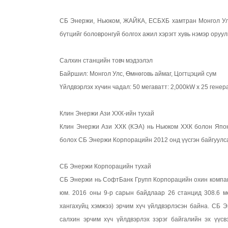
СБ Энержи, Ньюком, ЖАЙКА, ЕСБХБ хамтран Монгол Улсы
бүтцийг боловронгуй болгох ажил хэрэгт хувь нэмэр оруул
Салхин станцийн товч мэдээлэл
Байршил: Монгол Улс, Өмнөговь аймаг, Цогтцэций сум
Үйлдвэрлэх хүчин чадал: 50 мегаватт: 2,000kW x 25 гене
Клин Энержи Ази ХХК-ийн тухай
Клин Энержи Ази ХХК (КЭА) нь Ньюком ХХК болон Япон
болох СБ Энержи Корпорацийн 2012 онд үүсгэн байгуулс
СБ Энержи Корпорацийн тухай
СБ Энержи нь СофтБанк Групп Корпорацийн охин компани
юм. 2016 оны 9-р сарын байдлаар 26 станцид 308.6 ме
хангахуйц хэмжээ) эрчим хүч үйлдвэрлэсэн байна. СБ Э
салхин эрчим хүч үйлдвэрлэх зэрэг байгалийн эх үүсвэ