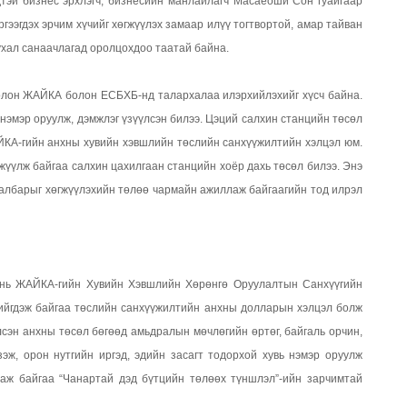
тэй бизнес эрхлэгч, бизнесийн манлайлагч Масаёоши Сон гуайгаар
гээгдэх эрчим хүчийг хөгжүүлэх замаар илүү тогтвортой, амар тайван
ухал санаачлагад оролцохдоо таатай байна.
олон ЖАЙКА болон ЕСБХБ-нд талархалаа илэрхийлэхийг хүсч байна.
 нэмэр оруулж, дэмжлэг үзүүлсэн билээ. Цэций салхин станцийн төсөл
АЙКА-гийн анхны хувийн хэвшлийн төслийн санхүүжилтийн хэлцэл юм.
үүлж байгаа салхин цахилгаан станцийн хоёр дахь төсөл билээ. Энэ
салбарыг хөгжүүлэхийн төлөө чармайн ажиллаж байгаагийн тод илрэл
л нь ЖАЙКА-гийн Хувийн Хэвшлийн Хөрөнгө Оруулалтын Санхүүгийн
хийгдэж байгаа төслийн санхүүжилтийн анхны долларын хэлцэл болж
сэн анхны төсөл бөгөөд амьдралын мөчлөгийн өртөг, байгаль орчин,
эж, орон нутгийн иргэд, эдийн засагт тодорхой хувь нэмэр оруулж
аж байгаа “Чанартай дэд бүтцийн төлөөх түншлэл”-ийн зарчимтай