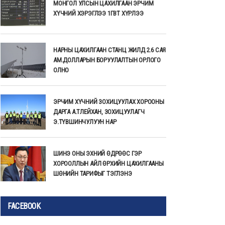
МОНГОЛ УЛСЫН ЦАХИЛГААН ЭРЧИМ
ХҮЧНИЙ ХЭРЭГЛЭЭ 1ГВТ ХҮРЛЭЭ
НАРНЫ ЦАХИЛГААН СТАНЦ ЖИЛД 2.6 САЯ
АМ.ДОЛЛАРЫН БОРУУЛАЛТЫН ОРЛОГО
ОЛНО
ЭРЧИМ ХҮЧНИЙ ЗОХИЦУУЛАХ ХОРООНЫ
ДАРГА А.ТЛЕЙХАН, ЗОХИЦУУЛАГЧ
Э.ТҮВШИНЧУЛУУН НАР
ШИНЭ ОНЫ ЭХНИЙ ӨДРӨӨС ГЭР
ХОРООЛЛЫН АЙЛ ӨРХИЙН ЦАХИЛГААНЫ
ШӨНИЙН ТАРИФЫГ ТЭГЛЭНЭ
FACEBOOK