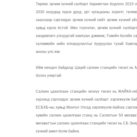
Төрөөс эрчим хүчний салбарт баримтлах бодлого 2015 о
2030 онуудад хүрэх дунд, урт хугацааны зорилт, төлөв
зааснаар сэргээгдэх эрчим хүчний нийт эрчим хүчний үйл
хувьд хүрэх ёстой. Мөн түүнчлэн, эрчим хүчний салбарт
хандивлагч улсуудтай хамтран дэмжиж, Говийн бүсийн са
хүлэмжийн хийн ялгаруулалтыг бууруулах тухай Хамт
анхны улс юм.
Ийм нөхцөл байдалд Цэций салхин станцийн төсөл нь Мон
болох учиртай.
Салхин цахилгаан станцийн энэхүү төсөл нь ЖАЙКА-г
хүрээнд сэргээгдэх эрчим хүчний салбарт хэрэгжүүлж б
ЕСБХБ-ны хувьд Монгол Улсад хэрэгжүүлж байгаа сэргээ
хувийн салхин цахилгаан станц нь Салхитын 50 мегава
мегаваттын салхин цахилгаан станцийн төсөл нь СБ Эне
хүчний ажил болж байна.