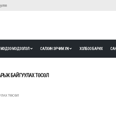
gy.mn
МЭДЭЭ МЭДЭЭЛЭЛ
САЛХИН ЭРЧИМ ХҮЧ
ХОЛБОО БАРИХ
САН
РЬЖ БАЙГУУЛАХ ТӨСӨЛ
УЛАХ ТӨСӨЛ