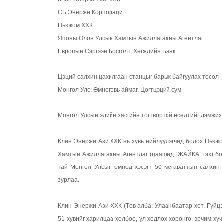
СБ Энержи Корпораци
Ньюком ХХК
Японы Олон Улсын Хамтын Ажиллагааны Агентлаг
Европын Сэргээн Босголт, Хөгжлийн Банк
Цэций салхин цахилгаан станцыг барьж байгуулах төсөл
Монгол Улс, Өмнөговь аймаг, Цогтцэций сум
Монгол Улсын эдийн засгийн тогтвортой өсөлтийг дэмжих
Клин Энержи Ази ХХК нь хувь нийлүүлэгчид болох Нью
Хамтын Ажиллагааны Агентлаг (цаашид “ЖАЙКА” гэх) бол
тай Монгол Улсын өмнөд хэсэгт 50 мегаваттын салхин 
зурлаа.
Клин Энержи Ази ХХК (Төв алба: Улаанбаатар хот, Гүйцэ
51 хувийг харилцаа холбоо, үл хөдлөх хөрөнгө, эрчим х