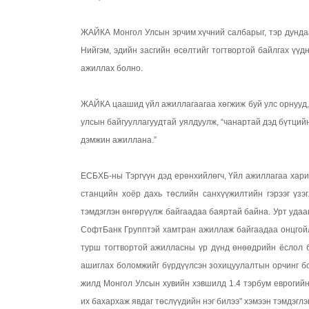
ЖАЙКА Монгол Улсын эрчим хүчний салбарыг, тэр дундаа
Нийгэм, эдийн засгийн өсөлтийг тогтвортой байлгах ү
ажиллах болно.
ЖАЙКА цаашид үйл ажиллагаагаа хөгжиж буй улс орнууд, б
улсын байгууллагуудтай уялдуулж, “чанартай дэд бүтций
дэмжин ажиллана.”
ЕСБХБ-ны Тэргүүн дэд ерөнхийлөгч, Үйл ажиллагаа хари
станцийн хоёр дахь төслийн санхүүжилтийн гэрээг үзэ
тэмдэглэн өнгөрүүлж байгаадаа баяртай байна. Урт уда
СофтБанк Групптэй хамтран ажиллаж байгаадаа онцгой
турш тогтвортой ажилласны үр дүнд өнөөдрийн ёслол б
ашиглах боломжийг бүрдүүлсэн зохицуулалтын орчинг б
жилд Монгол Улсын хувийн хэвшилд 1.4 тэрбум еврогийн
их бахархаж явдаг төслүүдийн нэг билээ" хэмээн тэмдэглэ