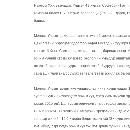
Ньюком ХХК эзэмшдэг. Үлдсэн 49 хувийг Софтбанк Групп
компани болох СБ Энержи Корпораци (ТУЗ-ийн дарга, Г
байна.
Монгол Улсын цахилгаан эрчим хүчний эрэлт хэрэгцээ ж
Цахилгааны хэрэгцээг одоогоор бараг бүхэлд нь хуучирч 
хангаж байна. Салхин цахилгаан станц баригдсанаар 
эрчим хүчний хэрэгцээг цэвэр, экологийн хувьд үр ашигта
өсөлтийг хангах, цаг уурын өөрчлөлтийг бууруулах ажил
сард ашиглалтанд оруулах төлөвлөгөөтэй ажиллаж байна
Монгол Улсын эрчим хүч үйлдвэрлэх нийт хүчин чадал 1,
зургаан хувь нь сэргээгдэх эрчим хүч, хоёр хувь нь усан
газар, 2015 он). Цаг уурын өөрчлөлтөнд өртөгдөх эрсдэл
GERMANWATCH “Дэлхийн Цаг уурын эрсдэлийн индекс 2014
тэнцвэр жилийн 15.9 хувийн бодит өсөлттэй (Эх сурвалж
юм. Иймд, сэргээгдэх эрчим хүч гэх мэт эрчим хүчний на