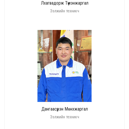
Лхагвадорж Түмэнжаргал
Ээлжийн техникч
Дангаасүрэн Мөнхжаргал
Ээлжийн техникч