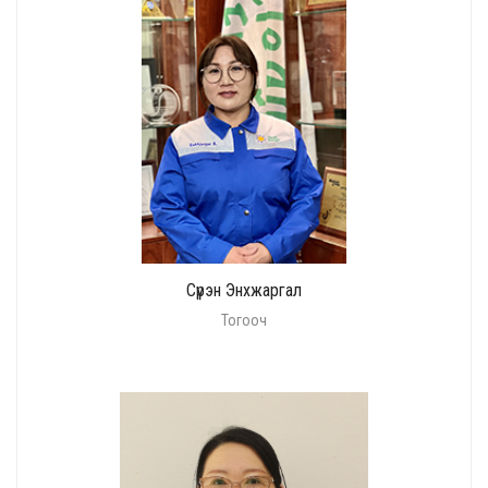
Сүрэн Энхжаргал
Тогооч