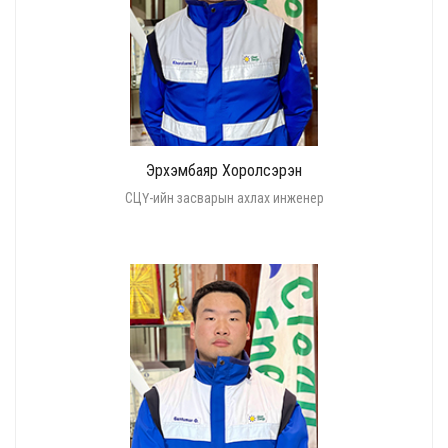
Эрхэмбаяр Хоролсэрэн
СЦҮ-ийн засварын ахлах инженер