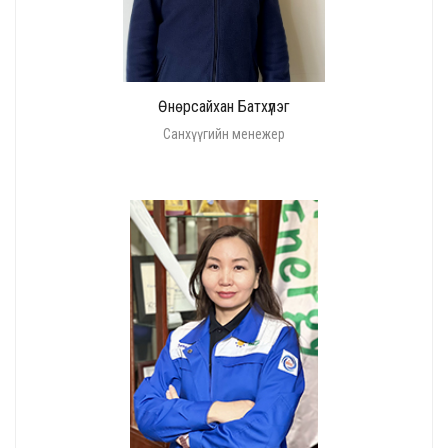
Өнөрсайхан Батхүлэг
Санхүүгийн менежер