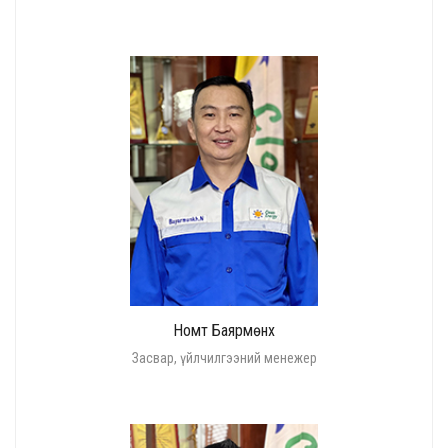
Номт Баярмөнх
Засвар, үйлчилгээний менежер