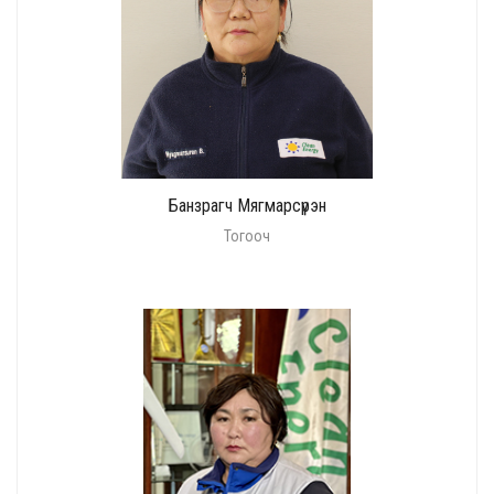
Банзрагч Мягмарсүрэн
Тогооч