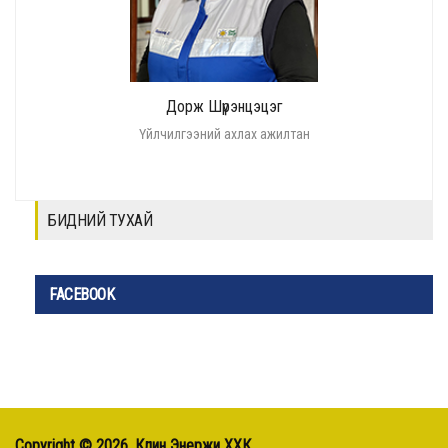
Дорж Шүрэнцэцэг
Үйлчилгээний ахлах ажилтан
БИДНИЙ ТУХАЙ
FACEBOOK
Copyright ©
2026, Клин Энержи ХХК