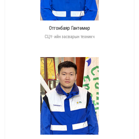
Отгонбаяр Гантөмөр
СЦҮ- ийн засварын техникч