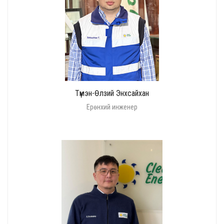
Түмэн-Өлзий Энхсайхан
Ерөнхий инженер