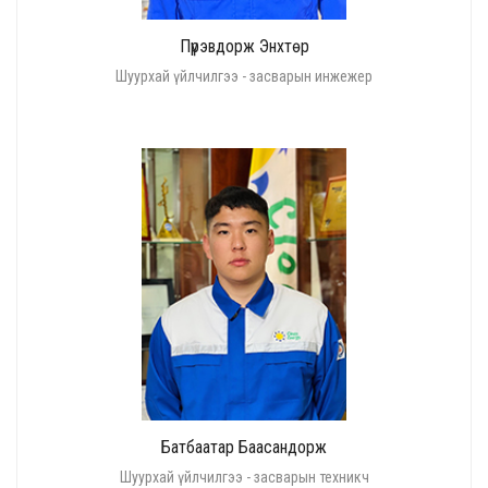
Пүрэвдорж Энхтөр
Шуурхай үйлчилгээ - засварын инжежер
Батбаатар Баасандорж
Шуурхай үйлчилгээ - засварын техникч