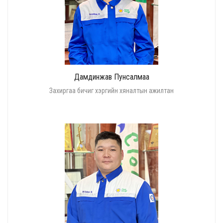
Дамдинжав Пунсалмаа
Захиргаа бичиг хэргийн хяналтын ажилтан