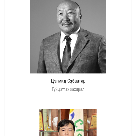
Цэгмид Сүхбаатар
Гүйцэтгэх захирал