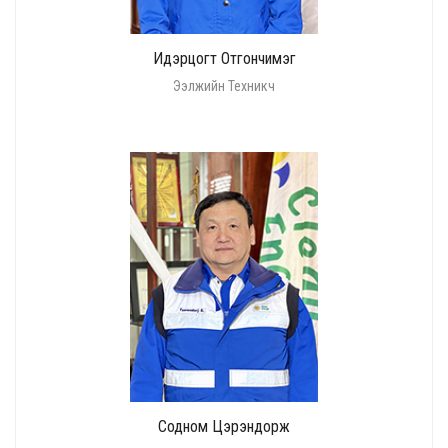
Идэрцогт Отгончимэг
Ээлжийн Техникч
Содном Цэрэндорж