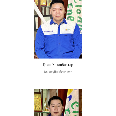
Гриш Хатанбаатар
Аж ахуйн Менежер