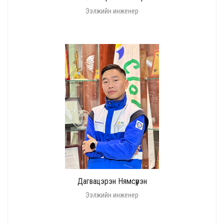
Ээлжийн инженер
Дагвацэрэн Нямсүрэн
Ээлжийн инженер