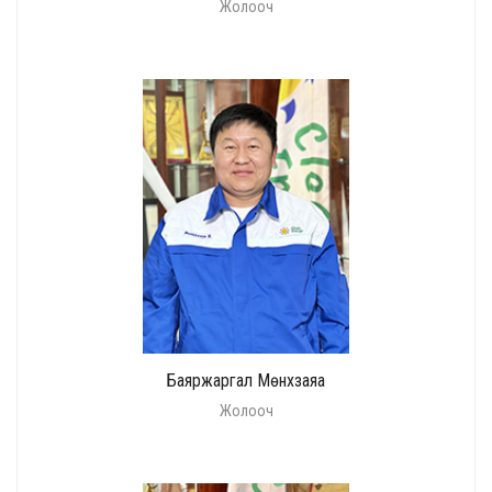
Жолооч
Баяржаргал Мөнхзаяа
Жолооч