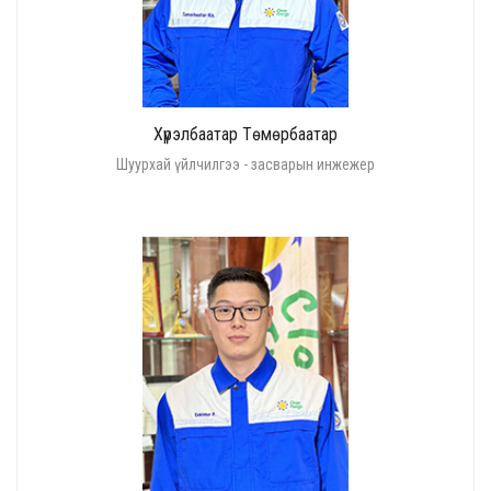
Хүрэлбаатар Төмөрбаатар
Шуурхай үйлчилгээ - засварын инжежер