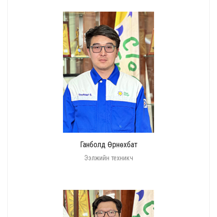
Ганболд Өрнөхбат
Ээлжийн техникч