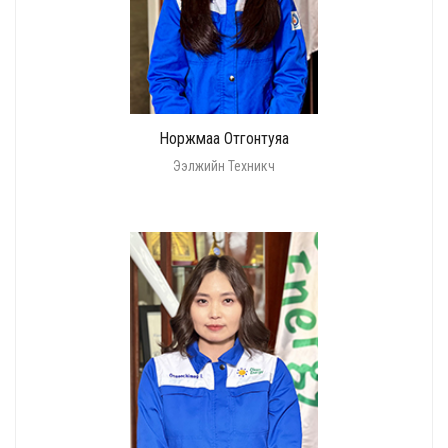
Норжмаа Отгонтуяа
Ээлжийн Техникч