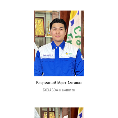
Баярмагнай Мөнх-Амгалан
БОХАБЭА-н ажилтан