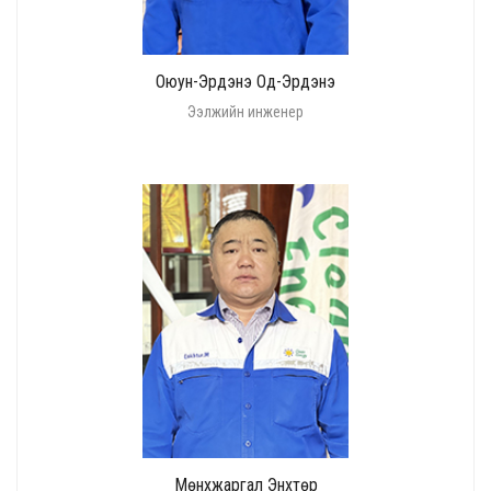
Оюун-Эрдэнэ Од-Эрдэнэ
Ээлжийн инженер
Мөнхжаргал Энхтөр