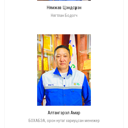
Нямжав Цэндсүрэн
Нягтлан Бодогч
Алтангэрэл Амар
БОХАБЭА, орон нутаг хариуцсан менежер