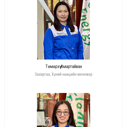
Төмөрхүү Амартайван
Захиргаа, Хүний нөөцийн менежер