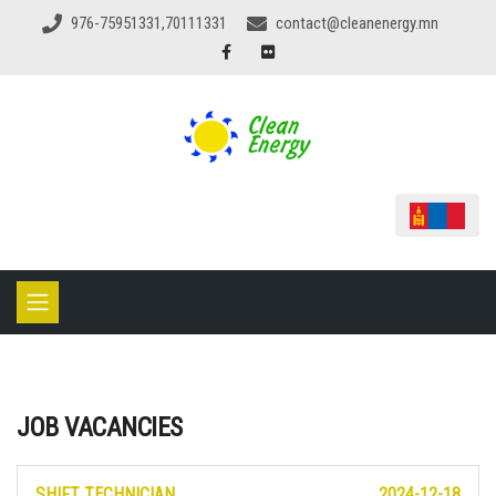
976-75951331,70111331
contact@cleanenergy.mn
JOB VACANCIES
SHIFT TECHNICIAN
2024-12-18