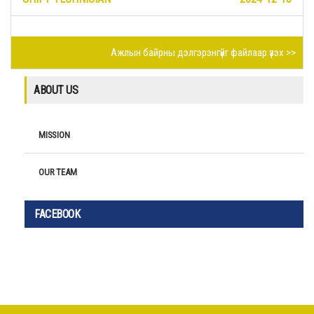
Ажлын байрны дэлгэрэнгүйг файлаар үзэх >>
ABOUT US
MISSION
OUR TEAM
FACEBOOK