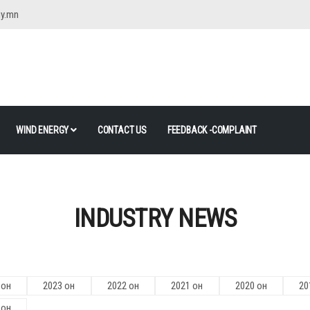
gy.mn
WIND ENERGY
CONTACT US
FEEDBACK -COMPLAINT
INDUSTRY NEWS
 он
2023 он
2022 он
2021 он
2020 он
20
 он