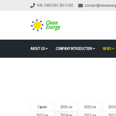
976-75951331,70111331
contact@cleanener
ABOUT US
COMPANY INTRODUCTION
NEWS
Сүүлийн
2026 он
2025 он
2024
2015 он
2014 он
2013 он
2012