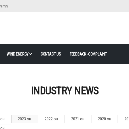
gy.mn
WIND ENERGY
CONTACT US
FEEDBACK -COMPLAINT
INDUSTRY NEWS
 он
2023 он
2022 он
2021 он
2020 он
20
 он