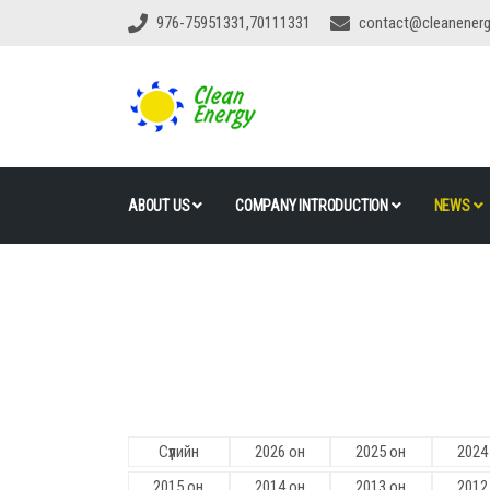
976-75951331,70111331
contact@cleanener
ABOUT US
COMPANY INTRODUCTION
NEWS
Сүүлийн
2026 он
2025 он
2024
2015 он
2014 он
2013 он
2012