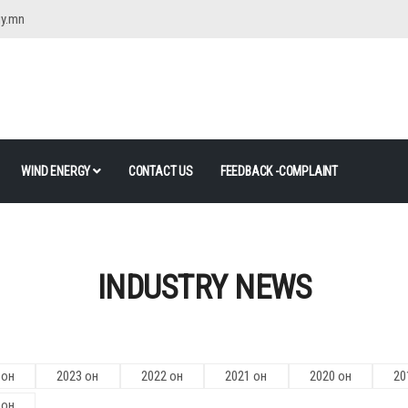
gy.mn
WIND ENERGY
CONTACT US
FEEDBACK -COMPLAINT
INDUSTRY NEWS
 он
2023 он
2022 он
2021 он
2020 он
20
 он