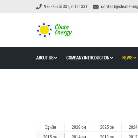
976-75951331,70111331
contact@cleanener
ABOUT US
COMPANY INTRODUCTION
NEWS
Сүүлийн
2026 он
2025 он
2024
2015 он
2014 он
2013 он
2012