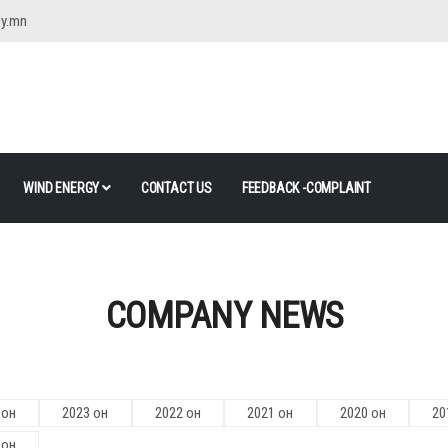
gy.mn
WIND ENERGY
CONTACT US
FEEDBACK -COMPLAINT
COMPANY NEWS
 он
2023 он
2022 он
2021 он
2020 он
20
 он