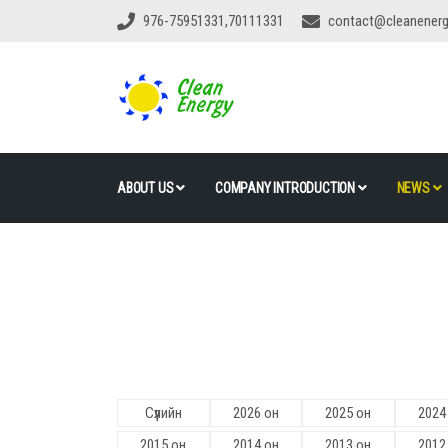
976-75951331,70111331
contact@cleanener
ABOUT US
COMPANY INTRODUCTION
NEWS
Сүүлийн
2026 он
2025 он
2024
2015 он
2014 он
2013 он
2012