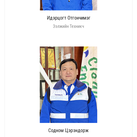
Идэрцогт Отгончимэг
Ээлжийн Техникч
Содном Цэрэндорж