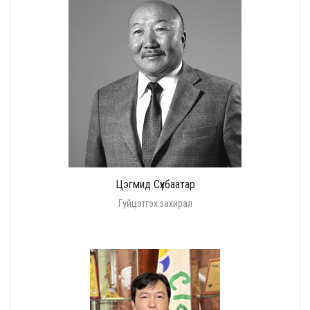
Цэгмид Сүхбаатар
Гүйцэтгэх захирал