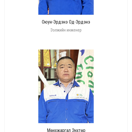
Оюун-Эрдэнэ Од-Эрдэнэ
Ээлжийн инженер
Мөнхжаргал Энхтөр