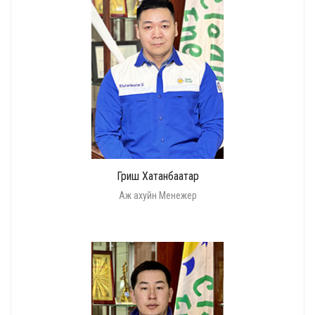
Гриш Хатанбаатар
Аж ахуйн Менежер