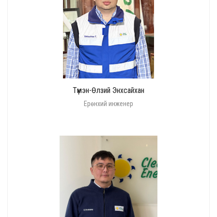
Түмэн-Өлзий Энхсайхан
Ерөнхий инженер