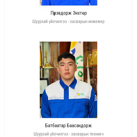
Пүрэвдорж Энхтөр
Шуурхай үйлчилгээ - засварын инжежер
Батбаатар Баасандорж
Шуурхай үйлчилгээ - засварын техникч