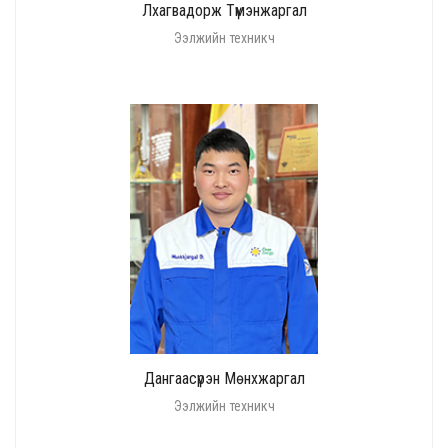
Лхагвадорж Түмэнжаргал
Ээлжийн техникч
Дангаасүрэн Мөнхжаргал
Ээлжийн техникч