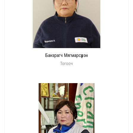
Банзрагч Мягмарсүрэн
Тогооч