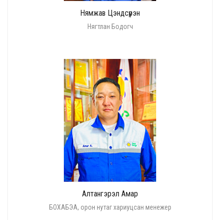
Нямжав Цэндсүрэн
Нягтлан Бодогч
Алтангэрэл Амар
БОХАБЭА, орон нутаг хариуцсан менежер