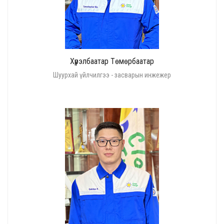
Хүрэлбаатар Төмөрбаатар
Шуурхай үйлчилгээ - засварын инжежер