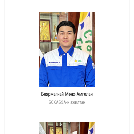
Баярмагнай Мөнх-Амгалан
БОХАБЭА-н ажилтан