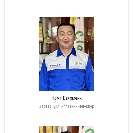
Номт Баярмөнх
Засвар, үйлчилгээний менежер