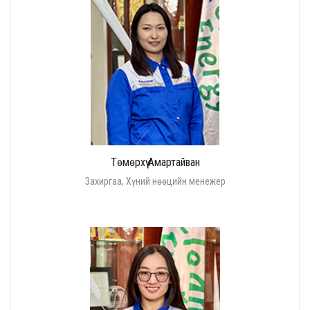
Төмөрхүү Амартайван
Захиргаа, Хүний нөөцийн менежер