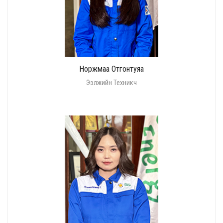
Норжмаа Отгонтуяа
Ээлжийн Техникч