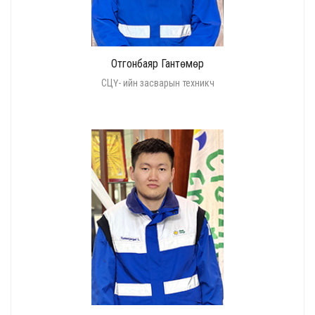
Отгонбаяр Гантөмөр
СЦҮ- ийн засварын техникч