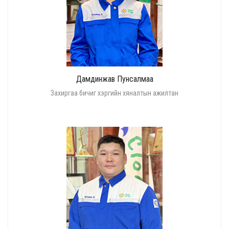
Дамдинжав Пунсалмаа
Захиргаа бичиг хэргийн хяналтын ажилтан