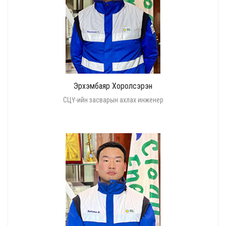
Эрхэмбаяр Хоролсэрэн
СЦҮ-ийн засварын ахлах инженер