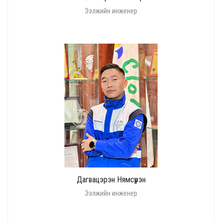
Ээлжийн инженер
Дагвацэрэн Нямсүрэн
Ээлжийн инженер