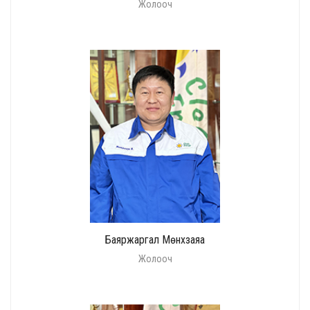
Жолооч
Баяржаргал Мөнхзаяа
Жолооч