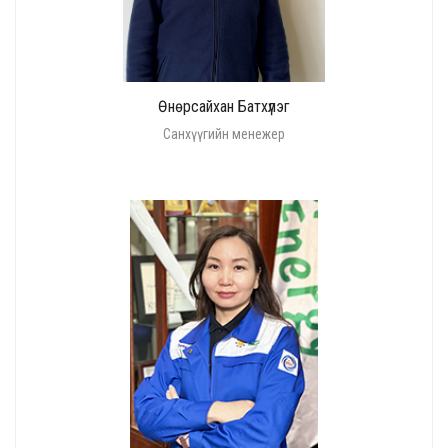
Өнөрсайхан Батхүлэг
Санхүүгийн менежер