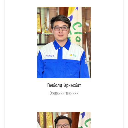
Ганболд Өрнөхбат
Ээлжийн техникч