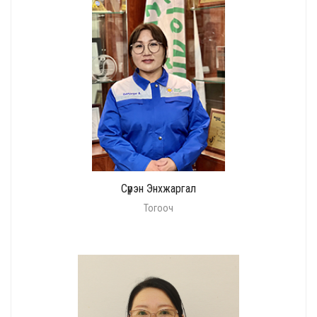
Сүрэн Энхжаргал
Тогооч